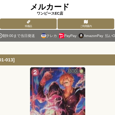
メルカード
ワンピースEC店
特価品
ご利用案内
朝9:00まで当日発送
クレカ
PayPay
AmazonPay
払いO
-013
]