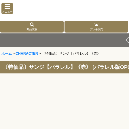
メニュー
商品検索
デッキ販売
ホーム
>
CHARACTER
>
〔特価品〕サンジ【パラレル】《赤》
〔特価品〕サンジ【パラレル】《赤》
[
パラレル版OP01