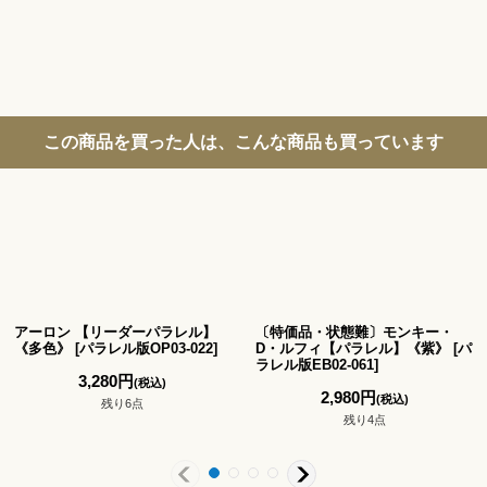
この商品を買った人は、こんな商品も買っています
アーロン 【リーダーパラレル】
〔特価品・状態難〕モンキー・
《多色》
[
パラレル版OP03-022
]
D・ルフィ【パラレル】《紫》
[
パ
ラレル版EB02-061
]
3,280
円
(税込)
2,980
円
(税込)
残り6点
残り4点