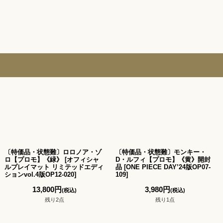
〔特価品・状態難〕ロロノア・ゾ
〔特価品・状態難〕モンキー・
ロ【プロモ】《緑》
[
オフィシャ
D・ルフィ【プロモ】《黄》開封
ルプレイマット リミテッドエディ
品
[
ONE PIECE DAY’24版OP07-
ションvol.4版OP12-020
]
109
]
13,800
円
3,980
円
(税込)
(税込)
残り2点
残り1点