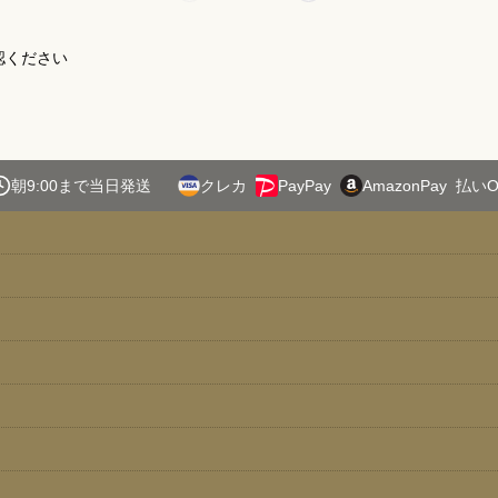
認ください
朝9:00まで当日発送
クレカ
PayPay
AmazonPay
払いO