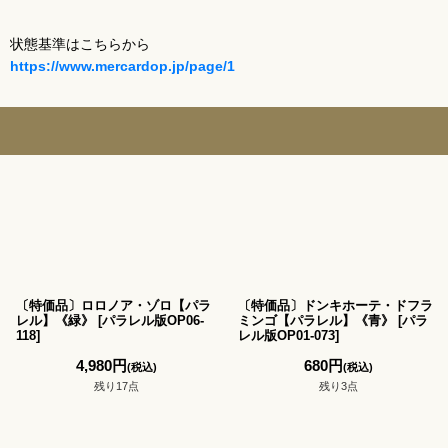
状態基準はこちらから
https://www.mercardop.jp/page/1
〔特価品〕ロロノア・ゾロ【パラ
〔特価品〕ドンキホーテ・ドフラ
レル】《緑》
[
パラレル版OP06-
ミンゴ【パラレル】《青》
[
パラ
118
]
レル版OP01-073
]
4,980
円
680
円
(税込)
(税込)
残り17点
残り3点