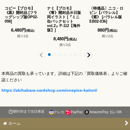
コビー【プロモ】
ナミ【プロモ】
〔特価品〕ニコ・ロ
《黒》開封品
[
フラ
《青》開封品※日版
ビン【パラレル】
ッグシップ版OP02-
同イラスト
[
『ミニ
《紫》
[
パラレル版
098
]
缶パックセット
EB02-036
]
vol.2』P-112【海外
6,480
円
880
円
版】
]
(税込)
(税込)
残り2点
残り2点
8,480
円
(税込)
残り2点
本商品の買取も承っています。詳細は下記の「買取価格表」よりご確
認ください
https://akihabara-cardshop.com/onepice-kaitori/
朝9:00まで当日発送
クレカ
PayPay
AmazonPay
払いOK
ホーム