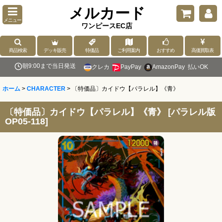
メルカード
メニュー
ワンピースEC店
商品検索
デッキ販売
特価品
ご利用案内
おすすめ
高価買取表
朝9:00まで当日発送
クレカ
PayPay
AmazonPay
払いOK
ホーム
>
CHARACTER
>
〔特価品〕カイドウ【パラレル】《青》
〔特価品〕カイドウ【パラレル】《青》
[
パラレル版
OP05-118
]