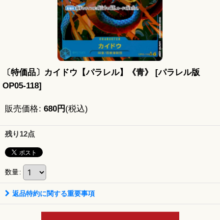
〔特価品〕カイドウ【パラレル】《青》
[
パラレル版
OP05-118
]
販売価格
:
680
円
(税込)
残り12点
数量
:
返品特約に関する重要事項