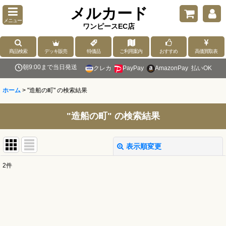
メルカード
メニュー
ワンピースEC店
商品検索
デッキ販売
特価品
ご利用案内
おすすめ
高価買取表
朝9:00まで当日発送
クレカ
PayPay
AmazonPay
払いOK
ホーム
>
"造船の町"
の
検索結果
"造船の町"
の
検索結果
表示順変更
閉じる
2
件
商品検索
:
表示数
: