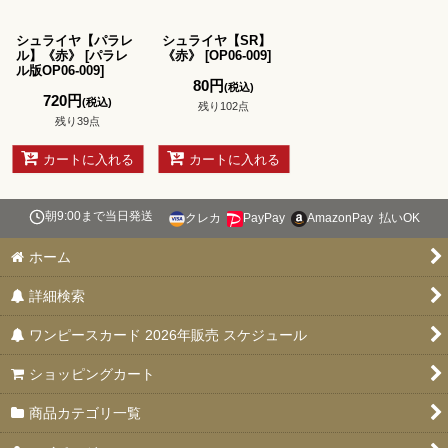
並び順
:
シュライヤ【パラレ
シュライヤ【SR】
絞り込む
ル】《赤》
[
パラレ
《赤》
[
OP06-009
]
ル版OP06-009
]
80
円
(税込)
720
円
(税込)
残り102点
残り39点
カートに入れる
カートに入れる
朝9:00まで当日発送
クレカ
PayPay
AmazonPay
払いOK
ホーム
詳細検索
ワンピースカード 2026年販売 スケジュール
ショッピングカート
商品カテゴリ一覧