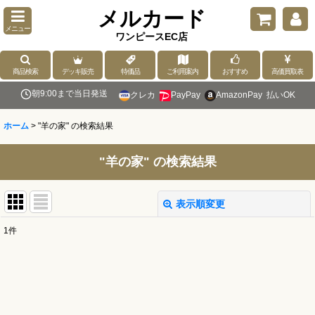
メルカード
メニュー
ワンピースEC店
商品検索
デッキ販売
特価品
ご利用案内
おすすめ
高価買取表
朝9:00まで当日発送
クレカ
PayPay
AmazonPay
払いOK
ホーム
>
"羊の家"
の
検索結果
"羊の家"
の
検索結果
表示順変更
閉じる
1
件
商品検索
:
表示数
: