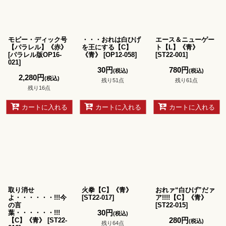
モビー・ディック号
・・・おれは白ひげ
エース＆ニューゲー
【パラレル】《赤》
を王にする【C】
ト【L】《青》
[
パラレル版OP16-
《青》
[
OP12-058
]
[
ST22-001
]
021
]
30
円
780
円
(税込)
(税込)
2,280
円
(税込)
残り51点
残り61点
残り16点
カートに入れる
カートに入れる
カートに入れる
取り消せ
火拳【C】《青》
おれァ“白ひげ”だァ
よ・・・・・・!!!今
[
ST22-017
]
ア!!!!【C】《青》
の言
[
ST22-015
]
30
円
葉・・・・・・!!!
(税込)
280
円
【C】《青》
[
ST22-
(税込)
残り64点