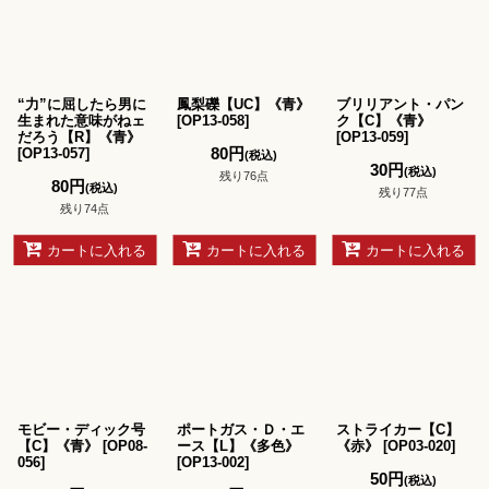
並び順
:
絞り込む
“力”に屈したら男に
鳳梨礫【UC】《青》
ブリリアント・パン
生まれた意味がねェ
[
OP13-058
]
ク【C】《青》
だろう【R】《青》
[
OP13-059
]
80
円
[
OP13-057
]
(税込)
30
円
(税込)
残り76点
80
円
(税込)
残り77点
残り74点
カートに入れる
カートに入れる
カートに入れる
モビー・ディック号
ポートガス・Ｄ・エ
ストライカー【C】
【C】《青》
[
OP08-
ース【L】《多色》
《赤》
[
OP03-020
]
056
]
[
OP13-002
]
50
円
(税込)