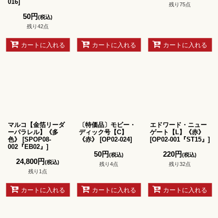
016
]
残り75点
50
円
(税込)
残り42点
カートに入れる
カートに入れる
カートに入れる
マルコ【金箔リーダ
〔特価品〕モビー・
エドワード・ニュー
ーパラレル】《多
ディック号【C】
ゲート【L】《赤》
色》
[
SPOP08-
《赤》
[
OP02-024
]
[
OP02-001『ST15』
]
002『EB02』
]
50
円
220
円
(税込)
(税込)
24,800
円
(税込)
残り4点
残り32点
残り1点
カートに入れる
カートに入れる
カートに入れる