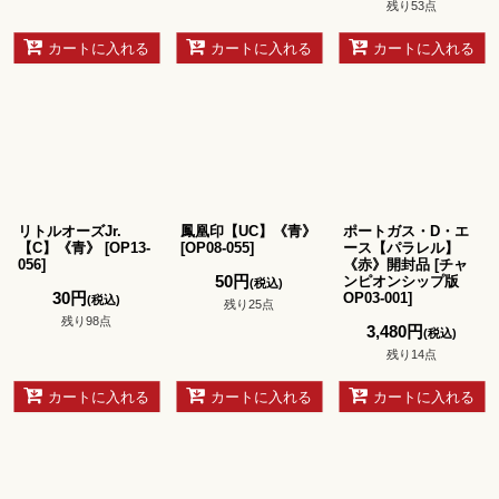
残り53点
カートに入れる
カートに入れる
カートに入れる
リトルオーズJr.
鳳凰印【UC】《青》
ポートガス・D・エ
【C】《青》
[
OP13-
[
OP08-055
]
ース【パラレル】
056
]
《赤》開封品
[
チャ
50
円
ンピオンシップ版
(税込)
30
円
OP03-001
]
(税込)
残り25点
残り98点
3,480
円
(税込)
残り14点
カートに入れる
カートに入れる
カートに入れる