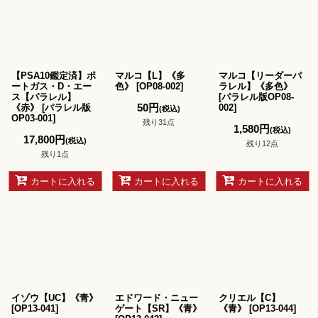
【PSA10鑑定済】ポ
マルコ【L】《多
マルコ【リーダーパ
ートガス・D・エー
色》
[
OP08-002
]
ラレル】《多色》
ス【パラレル】
[
パラレル版OP08-
50
円
《赤》
[
パラレル版
002
]
(税込)
OP03-001
]
残り31点
1,580
円
(税込)
17,800
円
(税込)
残り12点
残り1点
カートに入れる
カートに入れる
カートに入れる
イゾウ【UC】《青》
エドワード・ニュー
クリエル【C】
[
OP13-041
]
ゲート【SR】《青》
《青》
[
OP13-044
]