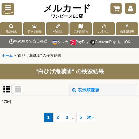
メルカード
メニュー
ワンピースEC店
商品検索
デッキ販売
特価品
ご利用案内
おすすめ
高価買取表
朝9:00まで当日発送
クレカ
PayPay
AmazonPay
払いOK
ホーム
>
"白ひげ海賊団"
の
検索結果
"白ひげ海賊団"
の
検索結果
表示順変更
閉じる
270
件
商品検索
:
1
2
3
...
5
次
»
表示数
: