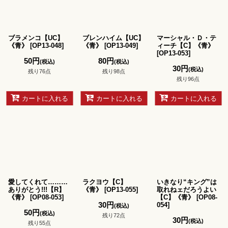
ブラメンコ【UC】
ブレンハイム【UC】
マーシャル・Ｄ・テ
《青》
[
OP13-048
]
《青》
[
OP13-049
]
ィーチ【C】《青》
[
OP13-053
]
50
円
80
円
(税込)
(税込)
30
円
(税込)
残り76点
残り98点
残り96点
カートに入れる
カートに入れる
カートに入れる
愛してくれて………
ラクヨウ【C】
いきなり“キング”は
ありがとう!!!【R】
《青》
[
OP13-055
]
取れねェだろうよい
《青》
[
OP08-053
]
【C】《青》
[
OP08-
30
円
054
]
(税込)
50
円
(税込)
残り72点
30
円
(税込)
残り55点