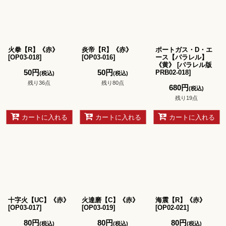
火拳【R】《赤》
炎帝【R】《赤》
ポートガス・D・エ
[
OP03-018
]
[
OP03-016
]
ース【パラレル】
《黄》
[
パラレル版
50
円
50
円
PRB02-018
]
(税込)
(税込)
残り36点
残り80点
680
円
(税込)
残り19点
カートに入れる
カートに入れる
カートに入れる
十字火【UC】《赤》
火達磨【C】《赤》
海震【R】《赤》
[
OP03-017
]
[
OP03-019
]
[
OP02-021
]
80
円
80
円
80
円
(税込)
(税込)
(税込)