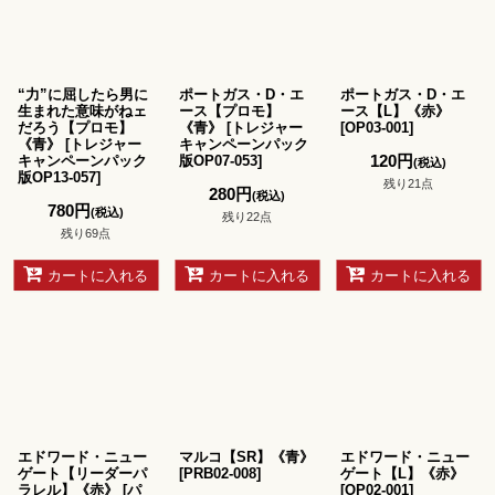
“力”に屈したら男に
ポートガス・D・エ
ポートガス・D・エ
生まれた意味がねェ
ース【プロモ】
ース【L】《赤》
だろう【プロモ】
《青》
[
トレジャー
[
OP03-001
]
《青》
[
トレジャー
キャンペーンパック
120
円
キャンペーンパック
版OP07-053
]
(税込)
版OP13-057
]
残り21点
280
円
(税込)
780
円
(税込)
残り22点
残り69点
カートに入れる
カートに入れる
カートに入れる
エドワード・ニュー
マルコ【SR】《青》
エドワード・ニュー
ゲート【リーダーパ
[
PRB02-008
]
ゲート【L】《赤》
ラレル】《赤》
[
パ
[
OP02-001
]