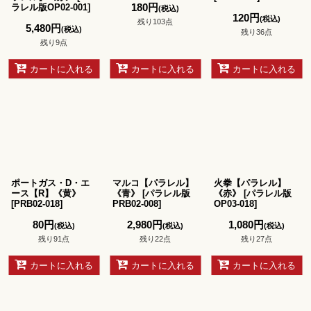
180
円
ラレル版OP02-001
]
(税込)
120
円
(税込)
残り103点
5,480
円
(税込)
残り36点
残り9点
カートに入れる
カートに入れる
カートに入れる
ポートガス・D・エ
マルコ【パラレル】
火拳【パラレル】
ース【R】《黄》
《青》
[
パラレル版
《赤》
[
パラレル版
[
PRB02-018
]
PRB02-008
]
OP03-018
]
80
円
2,980
円
1,080
円
(税込)
(税込)
(税込)
残り91点
残り22点
残り27点
カートに入れる
カートに入れる
カートに入れる