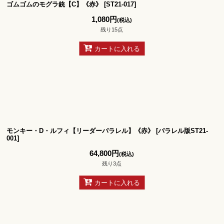
ゴムゴムのモグラ銃【C】《赤》
[
ST21-017
]
1,080
円
(税込)
残り15点
カートに入れる
モンキー・D・ルフィ【リーダーパラレル】《赤》
[
パラレル版ST21-
001
]
64,800
円
(税込)
残り3点
カートに入れる