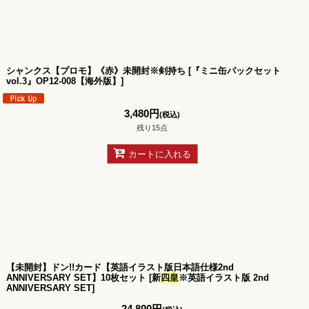
シャンクス【プロモ】《赤》未開封※剣持ち
[
『ミニ缶パックセット
vol.3』OP12-008【海外版】
]
3,480
円
(税込)
残り15点
カートに入れる
【未開封】ドン!!カード【英語イラスト版日本語仕様2nd
ANNIVERSARY SET】10枚セット
[
新
四皇
※英語イラスト版 2nd
ANNIVERSARY SET
]
24,800
円