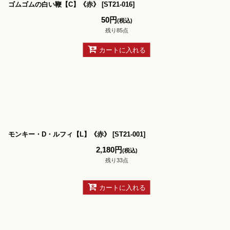
ゴムゴムの白い鞭【C】《赤》
[
ST21-016
]
50
円
(税込)
残り85点
カートに入れる
モンキー・D・ルフィ【L】《赤》
[
ST21-001
]
2,180
円
(税込)
残り33点
カートに入れる