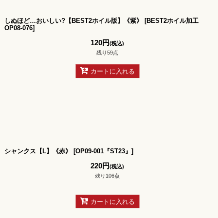
しぬほど…おいしい?【BEST2ホイル版】《紫》
[
BEST2ホイル加工
OP08-076
]
120
円
(税込)
残り59点
カートに入れる
シャンクス【L】《赤》
[
OP09-001『ST23』
]
220
円
(税込)
残り106点
カートに入れる