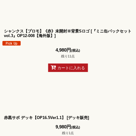
絞り込む
シャンクス【プロモ】《赤》未開封※背景Sロゴ
[
『ミニ缶パックセット
vol.3』OP12-008【海外版】
]
4,980
円
(税込)
残り11点
カートに入れる
赤黒サボ デッキ【OP16.5Ver1.1】
[
デッキ販売
]
9,980
円
(税込)
残り1点