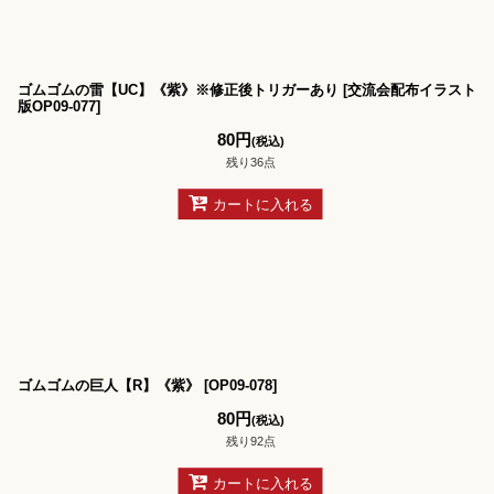
ゴムゴムの雷【UC】《紫》※修正後トリガーあり
[
交流会配布イラスト
版OP09-077
]
80
円
(税込)
残り36点
カートに入れる
ゴムゴムの巨人【R】《紫》
[
OP09-078
]
80
円
(税込)
残り92点
カートに入れる