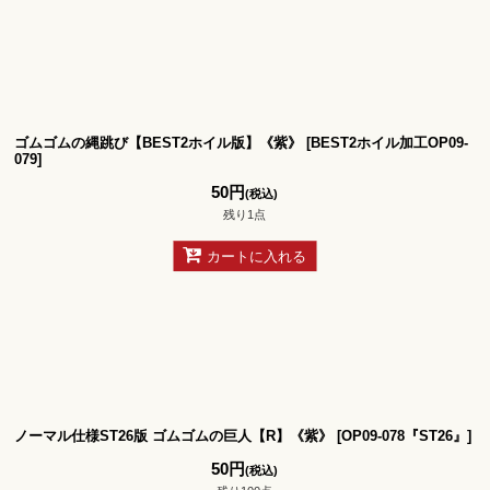
ゴムゴムの縄跳び【BEST2ホイル版】《紫》
[
BEST2ホイル加工OP09-
079
]
50
円
(税込)
残り1点
カートに入れる
ノーマル仕様ST26版 ゴムゴムの巨人【R】《紫》
[
OP09-078『ST26』
]
50
円
(税込)