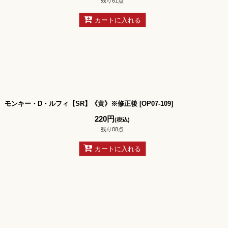
残り61点
カートに入れる
モンキー・D・ルフィ【SR】《黄》※修正後
[
OP07-109
]
220
円
(税込)
残り88点
カートに入れる