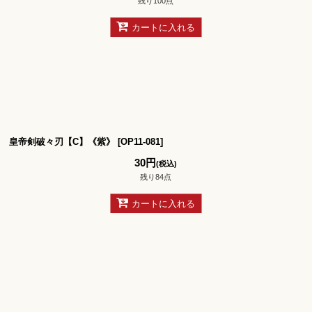
残り100点
カートに入れる
皇帝剣破々刃【C】《紫》
[
OP11-081
]
30
円
(税込)
残り84点
カートに入れる