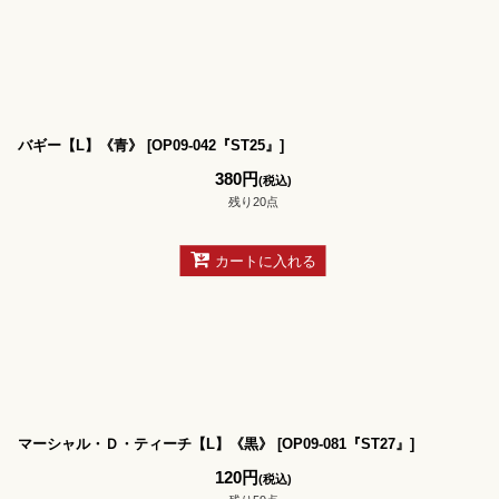
バギー【L】《青》
[
OP09-042『ST25』
]
380
円
(税込)
残り20点
カートに入れる
マーシャル・Ｄ・ティーチ【L】《黒》
[
OP09-081『ST27』
]
120
円
(税込)