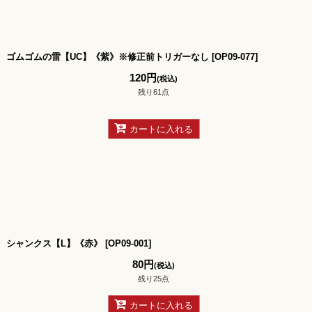
ゴムゴムの雷【UC】《紫》※修正前トリガーなし
[
OP09-077
]
120
円
(税込)
残り61点
カートに入れる
シャンクス【L】《赤》
[
OP09-001
]
80
円
(税込)
残り25点
カートに入れる