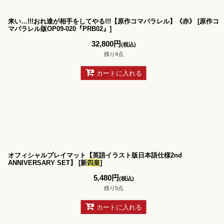
来い…!!!おれ達が相手をしてやる!!!【原作コマパラレル】《赤》
[
原作コ
マパラレル版OP09-020『PRB02』
]
32,800
円
(税込)
残り4点
カートに入れる
オフィシャルプレイマット【英語イラスト版日本語仕様2nd
ANNIVERSARY SET】
[
新
四皇
]
5,480
円
(税込)
残り5点
カートに入れる