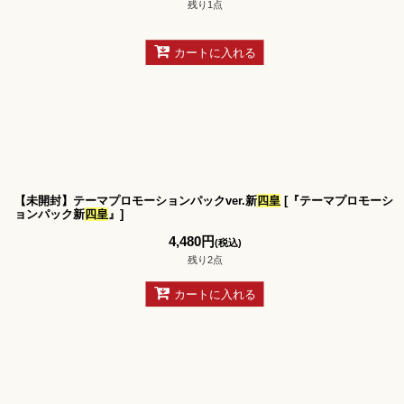
残り1点
カートに入れる
【未開封】テーマプロモーションパックver.新
四皇
[
『テーマプロモーシ
ョンパック新
四皇
』
]
4,480
円
(税込)
残り2点
カートに入れる