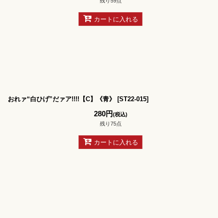
残り59点
カートに入れる
おれァ“白ひげ”だァア!!!!【C】《青》
[
ST22-015
]
280
円
(税込)
残り75点
カートに入れる