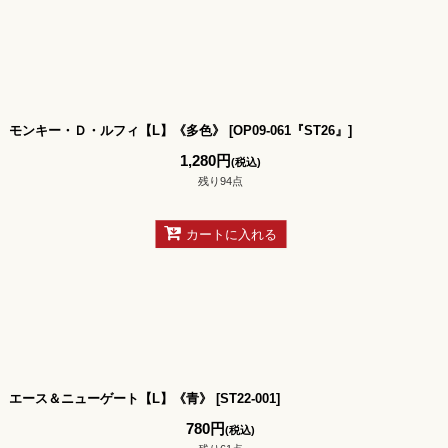
モンキー・Ｄ・ルフィ【L】《多色》
[
OP09-061『ST26』
]
1,280
円
(税込)
残り94点
カートに入れる
エース＆ニューゲート【L】《青》
[
ST22-001
]
780
円
(税込)