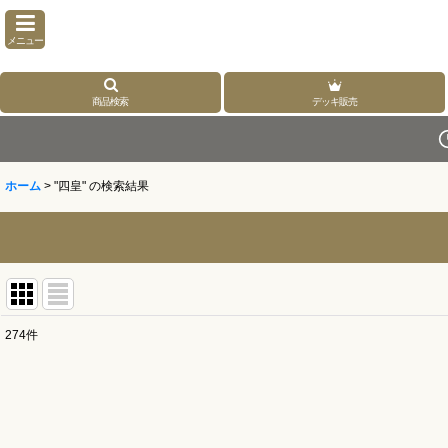
メニュー
商品検索
デッキ販売
ホーム
>
"四皇"
の
検索結果
274
件
商品検索
:
表示数
: