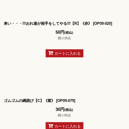
来い・・・!!!おれ達が相手をしてやる!!!【R】《赤》
[
OP09-020
]
50
円
(税込)
残り25点
カートに入れる
ゴムゴムの縄跳び【C】《紫》
[
OP09-079
]
30
円
(税込)
残り92点
カートに入れる