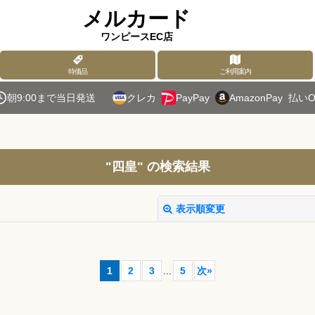
メルカード
ワンピースEC店
特価品
ご利用案内
朝9:00まで当日発送
クレカ
PayPay
AmazonPay
払いO
"四皇"
の
検索結果
表示順変更
1
2
3
...
5
次
»