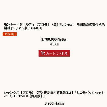
並び順
:
モンキー・Ｄ・ルフィ【プロモ】《黄》ForJapan ※発送通知書付き未
開封
[
シリアル版EB04-061
]
1,780,000
円
(税込)
残り2点
カートに入れる
シャンクス【プロモ】《赤》開封品※背景Sロゴ
[
『ミニ缶パックセット
vol.3』OP12-008【海外版】
]
3,980
円
(税込)