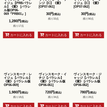
イジュ【PRBパラレ
ンジ【C】《紫》
イジュ【C】《紫》
ル】《紫》
[
パラレ
[
OP07-061
]
[
OP07-062
]
ル版OP06-
30
円
30
円
069『PRB01』
]
(税込)
(税込)
残り33点
残り90点
1,280
円
(税込)
残り17点
カートに入れる
カートに入れる
カートに入れる
ヴィンスモーク・レ
ヴィンスモーク・イ
ヴィンスモーク・ジ
イジュ【パラレル】
チジ【パラレル】
ャッジ【パラレル】
《紫》
[
パラレル版
《紫》
[
パラレル版
《紫》
[
パラレル版
OP06-069
]
OP06-061
]
OP06-062
]
1,980
円
720
円
780
円
(税込)
(税込)
(税込)
残り18点
残り34点
残り28点
カートに入れる
カートに入れる
カートに入れる