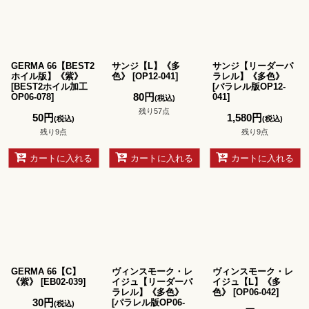
並び順
:
絞り込む
GERMA 66【BEST2
サンジ【L】《多
サンジ【リーダーパ
ホイル版】《紫》
色》
[
OP12-041
]
ラレル】《多色》
[
BEST2ホイル加工
[
パラレル版OP12-
80
円
OP06-078
]
041
]
(税込)
残り57点
50
円
1,580
円
(税込)
(税込)
残り9点
残り9点
カートに入れる
カートに入れる
カートに入れる
GERMA 66【C】
ヴィンスモーク・レ
ヴィンスモーク・レ
《紫》
[
EB02-039
]
イジュ【リーダーパ
イジュ【L】《多
ラレル】《多色》
色》
[
OP06-042
]
30
円
[
パラレル版OP06-
(税込)