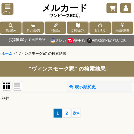
メルカード
メニュー
ワンピースEC店
商品検索
デッキ販売
特価品
ご利用案内
おすすめ
高価買取表
朝9:00まで当日発送
クレカ
PayPay
AmazonPay
払いOK
ホーム
>
"ヴィンスモーク家"
の
検索結果
"ヴィンスモーク家"
の
検索結果
表示順変更
閉じる
74
件
商品検索
:
1
2
次
»
表示数
: