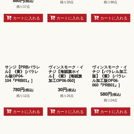
880
円
(税込)
残り20点
残り98点
残り17点
カートに入れる
カートに入れる
カートに入れる
サンジ【PRBパラレ
ヴィンスモーク・イ
ヴィンスモーク・イ
ル】《黄》
[
パラレ
チジ【海賊旗ホイ
チジ【パラレル加工
ル版OP04-
ル】《紫》
[
海賊旗
版】《紫》
[
パラレ
104『PRB01』
]
加工OP06-060
]
ル加工版OP06-
060『PRB01』
]
780
円
30
円
(税込)
(税込)
580
円
(税込)
残り12点
残り26点
残り24点
カートに入れる
カートに入れる
カートに入れる