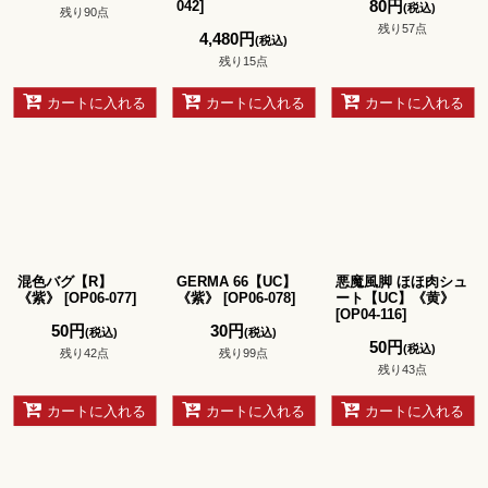
80
円
042
]
(税込)
残り90点
残り57点
4,480
円
(税込)
残り15点
カートに入れる
カートに入れる
カートに入れる
混色バグ【R】
GERMA 66【UC】
悪魔風脚 ほほ肉シュ
《紫》
[
OP06-077
]
《紫》
[
OP06-078
]
ート【UC】《黄》
[
OP04-116
]
50
円
30
円
(税込)
(税込)
50
円
(税込)
残り42点
残り99点
残り43点
カートに入れる
カートに入れる
カートに入れる