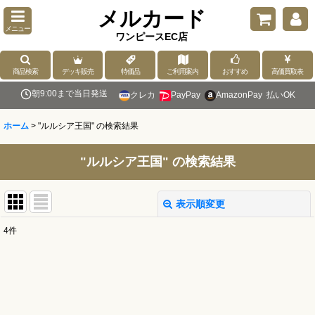
メルカード
メニュー
ワンピースEC店
商品検索
デッキ販売
特価品
ご利用案内
おすすめ
高価買取表
朝9:00まで当日発送
クレカ
PayPay
AmazonPay
払いOK
ホーム
>
"ルルシア王国"
の
検索結果
"ルルシア王国"
の
検索結果
表示順変更
閉じる
4
件
商品検索
:
表示数
: