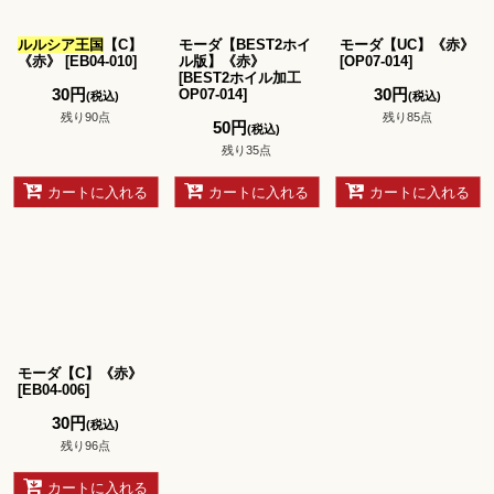
並び順
:
ルルシア王国
【C】
モーダ【BEST2ホイ
モーダ【UC】《赤》
絞り込む
《赤》
[
EB04-010
]
ル版】《赤》
[
OP07-014
]
[
BEST2ホイル加工
30
円
30
円
OP07-014
]
(税込)
(税込)
残り90点
残り85点
50
円
(税込)
残り35点
カートに入れる
カートに入れる
カートに入れる
モーダ【C】《赤》
[
EB04-006
]
30
円
(税込)
残り96点
カートに入れる