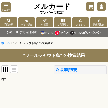
メルカード
メニュー
ワンピースEC店
商品検索
デッキ販売
特価品
ご利用案内
おすすめ
高価買取表
朝9:00まで当日発送
クレカ
PayPay
AmazonPay
払いOK
ホーム
>
"フールシャウト島"
の
検索結果
"フールシャウト島"
の
検索結果
表示順変更
閉じる
2
件
商品検索
:
表示数
: