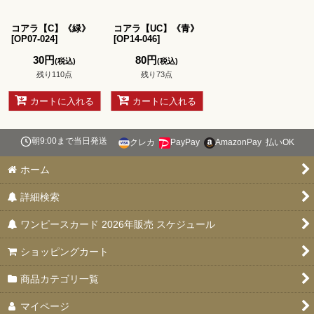
並び順
:
コアラ【C】《緑》
コアラ【UC】《青》
絞り込む
[
OP07-024
]
[
OP14-046
]
30
円
80
円
(税込)
(税込)
残り110点
残り73点
カートに入れる
カートに入れる
朝9:00まで当日発送
クレカ
PayPay
AmazonPay
払いOK
ホーム
詳細検索
ワンピースカード 2026年販売 スケジュール
ショッピングカート
商品カテゴリ一覧
マイページ