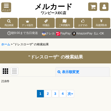
メルカード
メニュー
ワンピースEC店
商品検索
デッキ販売
特価品
ご利用案内
おすすめ
高価買取表
朝9:00まで当日発送
クレカ
PayPay
AmazonPay
払いOK
ホーム
>
"ドレスローザ"
の
検索結果
"ドレスローザ"
の
検索結果
表示順変更
閉じる
218
件
商品検索
:
1
2
3
4
次
»
表示数
: