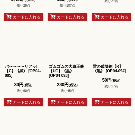
残り27点
残り28点
残り107点
カートに入れる
カートに入れる
カートに入れる
バ〜〜〜〜リアッ!!
ゴムゴムの大猿王銃
雷の破壊剣【R】
【C】《黒》
[
OP04-
【UC】《黒》
《黒》
[
OP04-094
]
095
]
[
OP04-093
]
50
円
(税込)
30
円
280
円
(税込)
(税込)
残り17点
残り60点
残り45点
カートに入れる
カートに入れる
カートに入れる