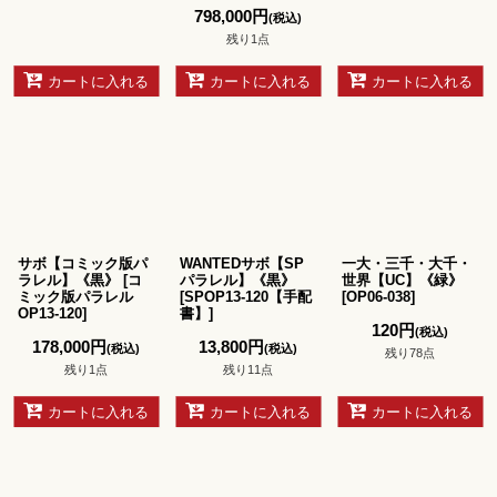
798,000
円
(税込)
残り1点
カートに入れる
カートに入れる
カートに入れる
サボ【コミック版パ
WANTEDサボ【SP
一大・三千・大千・
ラレル】《黒》
[
コ
パラレル】《黒》
世界【UC】《緑》
ミック版パラレル
[
SPOP13-120【手配
[
OP06-038
]
OP13-120
]
書】
]
120
円
(税込)
178,000
円
13,800
円
(税込)
(税込)
残り78点
残り1点
残り11点
カートに入れる
カートに入れる
カートに入れる