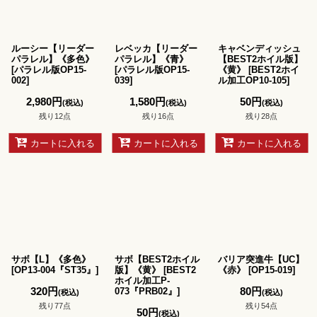
ルーシー【リーダー
レベッカ【リーダー
キャベンディッシュ
パラレル】《多色》
パラレル】《青》
【BEST2ホイル版】
[
パラレル版OP15-
[
パラレル版OP15-
《黄》
[
BEST2ホイ
002
]
039
]
ル加工OP10-105
]
2,980
円
1,580
円
50
円
(税込)
(税込)
(税込)
残り12点
残り16点
残り28点
カートに入れる
カートに入れる
カートに入れる
サボ【L】《多色》
サボ【BEST2ホイル
バリア突進牛【UC】
[
OP13-004『ST35』
]
版】《黄》
[
BEST2
《赤》
[
OP15-019
]
ホイル加工P-
320
円
80
円
073『PRB02』
]
(税込)
(税込)
残り77点
残り54点
50
円
(税込)