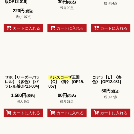
30
円
版OP13-019
]
(税込)
残り54点
残り20点
220
円
(税込)
残り107点
カートに入れる
カートに入れる
カートに入れる
サボ【リーダーパラ
ドレスローザ
王国
コアラ【L】《多
レル】《多色》
[
パ
【C】《青》
[
OP15-
色》
[
OP12-081
]
ラレル版OP13-004
]
057
]
50
円
(税込)
1,580
円
80
円
(税込)
(税込)
残り37点
残り8点
残り62点
カートに入れる
カートに入れる
カートに入れる