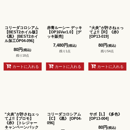
並び順
:
絞り込む
コリーダコロシアム
赤青ルーシー デッキ
“火炎”が許さねェっ
【BEST2ホイル版】
【OP16Ver1.0】
[
デ
てよ!!【R】《赤》
《黒》
[
BEST2ホイ
ッキ販売
]
[
OP13-019
]
ル加工OP04-096
]
7,480
円
80
円
(税込)
(税込)
80
円
(税込)
残り1点
残り54点
残り18点
カートに入れる
カートに入れる
カートに入れる
“火炎”が許さねェっ
コリーダコロシアム
サボ【L】《多色》
てよ!!【プロモ】
【C】《黒》
[
OP04-
[
OP13-004
]
《赤》
[
トレジャー
096
]
80
円
キャンペーンパック
(税込)