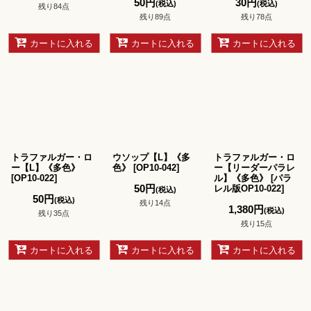
50
円
30
円
(税込)
(税込)
残り84点
残り89点
残り78点
カートに入れる
カートに入れる
カートに入れる
トラファルガー・ロ
ウソップ【L】《多
トラファルガー・ロ
ー【L】《多色》
色》
[
OP10-042
]
ー【リーダーパラレ
[
OP10-022
]
ル】《多色》
[
パラ
50
円
レル版OP10-022
]
(税込)
50
円
(税込)
残り14点
1,380
円
(税込)
残り35点
残り15点
カートに入れる
カートに入れる
カートに入れる