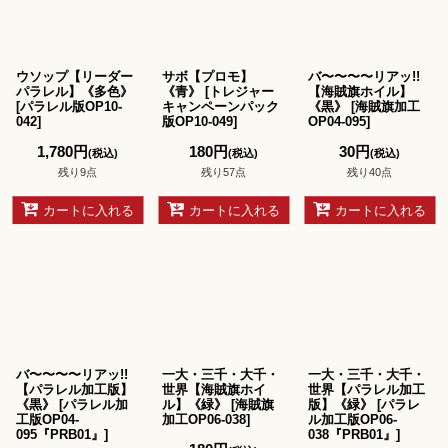
ウソップ【リーダー
サボ【プロモ】
バ〜〜〜〜リアッ!!
パラレル】《多色》
《青》
[
トレジャー
【海賊旗ホイル】
[
パラレル版OP10-
キャンペーンパック
《黒》
[
海賊旗加工
042
]
版OP10-049
]
OP04-095
]
1,780
円
180
円
30
円
(税込)
(税込)
(税込)
残り9点
残り57点
残り40点
カートに入れる
カートに入れる
カートに入れる
バ〜〜〜〜リアッ!!
一大・三千・大千・
一大・三千・大千・
【パラレル加工版】
世界【海賊旗ホイ
世界【パラレル加工
《黒》
[
パラレル加
ル】《緑》
[
海賊旗
版】《緑》
[
パラレ
工版OP04-
加工OP06-038
]
ル加工版OP06-
095『PRB01』
]
038『PRB01』
]