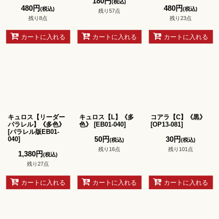
180
円
(税込)
480
円
480
円
(税込)
(税込)
残り57点
残り8点
残り23点
カートに入れる
カートに入れる
カートに入れる
キュロス【リーダー
キュロス【L】《多
コアラ【C】《黒》
パラレル】《多色》
色》
[
EB01-040
]
[
OP13-081
]
[
パラレル版EB01-
50
円
30
円
040
]
(税込)
(税込)
残り16点
残り101点
1,380
円
(税込)
残り27点
カートに入れる
カートに入れる
カートに入れる