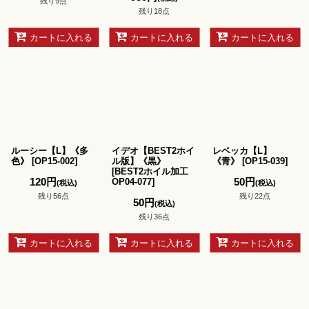
残り9点
残り18点
カートに入れる
カートに入れる
カートに入れる
ルーシー【L】《多
イデオ【BEST2ホイ
レベッカ【L】
色》
[
OP15-002
]
ル版】《黒》
《青》
[
OP15-039
]
[
BEST2ホイル加工
120
円
50
円
OP04-077
]
(税込)
(税込)
残り56点
残り22点
50
円
(税込)
残り36点
カートに入れる
カートに入れる
カートに入れる