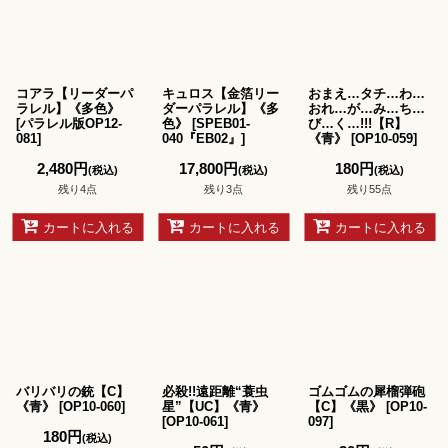
コアラ【リーダーパ
キュロス【金箔リー
おまえ…タチ…わ…
ラレル】《多色》
ダーパラレル】《多
おれ…が…み…ち…
[
パラレル版OP12-
色》
[
SPEB01-
び…く…!!!【R】
081
]
040『EB02』
]
《青》
[
OP10-059
]
2,480
円
17,800
円
180
円
(税込)
(税込)
(税込)
残り4点
残り3点
残り55点
カートに入れる
カートに入れる
カートに入れる
バリバリの銃【C】
必殺!!遠距離“蓑虫
ゴムゴムの犀榴弾砲
《青》
[
OP10-060
]
星”【UC】《青》
【C】《黒》
[
OP10-
[
OP10-061
]
097
]
180
円
(税込)