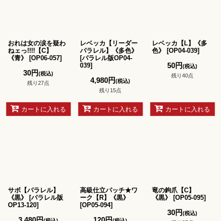
おれは女の涙を疑わ
レベッカ【リーダー
レベッカ【L】《多
ねェっ!!!!【C】
パラレル】《多色》
色》
[
OP04-039
]
《青》
[
OP06-057
]
[
パラレル版OP04-
50
円
039
]
(税込)
30
円
(税込)
残り40点
4,980
円
(税込)
残り27点
残り15点
カートに入れる
カートに入れる
カートに入れる
サボ【パラレル】
高級仕立パッチ★ワ
竜の鉤爪【C】
《黒》
[
パラレル版
ーク【R】《黒》
《黒》
[
OP05-095
]
OP13-120
]
[
OP05-094
]
30
円
(税込)
3,480
円
120
円
(税込)
(税込)