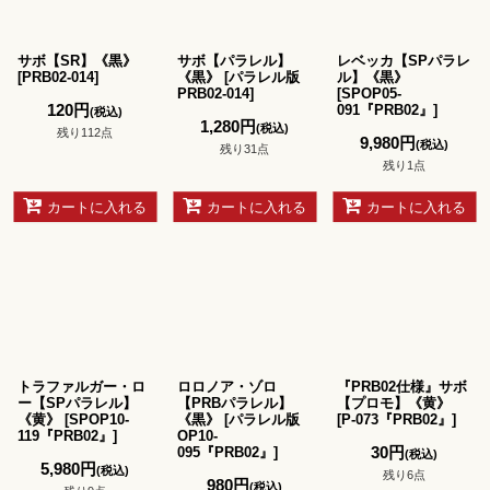
サボ【SR】《黒》
サボ【パラレル】
レベッカ【SPパラレ
[
PRB02-014
]
《黒》
[
パラレル版
ル】《黒》
PRB02-014
]
[
SPOP05-
120
円
091『PRB02』
]
(税込)
1,280
円
(税込)
残り112点
9,980
円
(税込)
残り31点
残り1点
カートに入れる
カートに入れる
カートに入れる
トラファルガー・ロ
ロロノア・ゾロ
『PRB02仕様』サボ
ー【SPパラレル】
【PRBパラレル】
【プロモ】《黄》
《黄》
[
SPOP10-
《黒》
[
パラレル版
[
P-073『PRB02』
]
119『PRB02』
]
OP10-
30
円
095『PRB02』
]
(税込)
5,980
円
(税込)
残り6点
980
円
(税込)