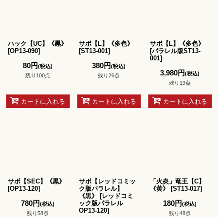
ハック【UC】《黒》
サボ【L】《多色》
サボ【L】《多色》
[
OP13-090
]
[
ST13-001
]
[
パラレル版ST13-
001
]
80
円
380
円
(税込)
(税込)
3,980
円
(税込)
残り100点
残り26点
残り19点
カートに入れる
カートに入れる
カートに入れる
サボ【SEC】《黒》
サボ【レッドコミッ
「火炎」竜王【C】
[
OP13-120
]
ク版パラレル】
《黄》
[
ST13-017
]
《黒》
[
レッドコミ
780
円
180
円
ック版パラレル
(税込)
(税込)
OP13-120
]
残り58点
残り48点