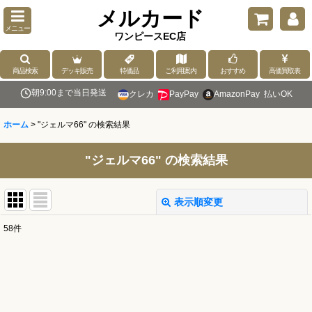
メルカード
メニュー
ワンピースEC店
商品検索
デッキ販売
特価品
ご利用案内
おすすめ
高価買取表
朝9:00まで当日発送
クレカ
PayPay
AmazonPay
払いOK
ホーム
>
"ジェルマ66"
の
検索結果
"ジェルマ66"
の
検索結果
表示順変更
閉じる
58
件
商品検索
:
表示数
: