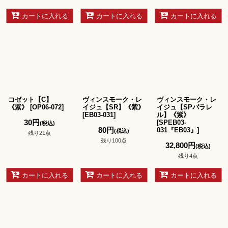
カートに入れる
カートに入れる
カートに入れる
コゼット【C】
ヴィンスモーク・レ
ヴィンスモーク・レ
《紫》
[
OP06-072
]
イジュ【SR】《紫》
イジュ【SPパラレ
[
EB03-031
]
ル】《紫》
30
円
[
SPEB03-
(税込)
80
円
031『EB03』
]
(税込)
残り21点
残り100点
32,800
円
(税込)
残り4点
カートに入れる
カートに入れる
カートに入れる