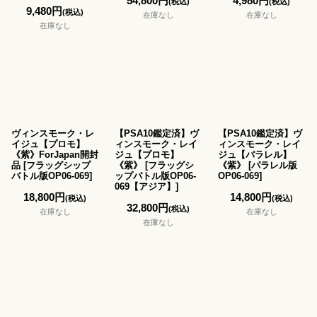
54,800
円
4,980
円
(税込)
(税込)
9,480
円
(税込)
在庫なし
在庫なし
在庫なし
ヴィンスモーク・レ
【PSA10鑑定済】ヴ
【PSA10鑑定済】ヴ
イジュ【プロモ】
ィンスモーク・レイ
ィンスモーク・レイ
《紫》ForJapan開封
ジュ【プロモ】
ジュ【パラレル】
品
[
フラッグシップ
《紫》
[
フラッグシ
《紫》
[
パラレル版
バトル版OP06-069
]
ップバトル版OP06-
OP06-069
]
069【アジア】
]
18,800
円
14,800
円
(税込)
(税込)
32,800
円
(税込)
在庫なし
在庫なし
在庫なし