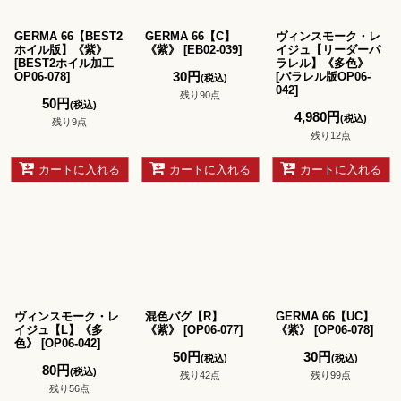
並び順
:
GERMA 66【BEST2
GERMA 66【C】
ヴィンスモーク・レ
絞り込む
ホイル版】《紫》
《紫》
[
EB02-039
]
イジュ【リーダーパ
[
BEST2ホイル加工
ラレル】《多色》
30
円
OP06-078
]
[
パラレル版OP06-
(税込)
042
]
残り90点
50
円
(税込)
4,980
円
(税込)
残り9点
残り12点
カートに入れる
カートに入れる
カートに入れる
ヴィンスモーク・レ
混色バグ【R】
GERMA 66【UC】
イジュ【L】《多
《紫》
[
OP06-077
]
《紫》
[
OP06-078
]
色》
[
OP06-042
]
50
円
30
円
(税込)
(税込)
80
円
(税込)
残り42点
残り99点
残り56点