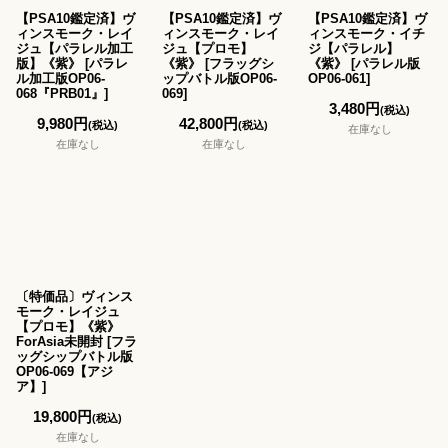
【PSA10鑑定済】ヴ
【PSA10鑑定済】ヴ
【PSA10鑑定済】ヴ
ィンスモーク・レイ
ィンスモーク・レイ
ィンスモーク・イチ
ジュ【パラレル加工
ジュ【プロモ】
ジ【パラレル】
版】《紫》
[
パラレ
《紫》
[
フラッグシ
《紫》
[
パラレル版
ル加工版OP06-
ップバトル版OP06-
OP06-061
]
068『PRB01』
]
069
]
3,480
円
(税込)
9,980
円
42,800
円
(税込)
(税込)
在庫なし
在庫なし
在庫なし
〔特価品〕ヴィンス
モーク・レイジュ
【プロモ】《紫》
ForAsia未開封
[
フラ
ッグシップバトル版
OP06-069【アジ
ア】
]
19,800
円
(税込)
在庫なし