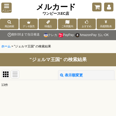
メルカード
メニュー
ワンピースEC店
商品検索
デッキ販売
特価品
ご利用案内
おすすめ
高価買取表
朝9:00まで当日発送
クレカ
PayPay
AmazonPay
払いOK
ホーム
>
"ジェルマ王国"
の
検索結果
"ジェルマ王国"
の
検索結果
表示順変更
閉じる
13
件
商品検索
:
表示数
: