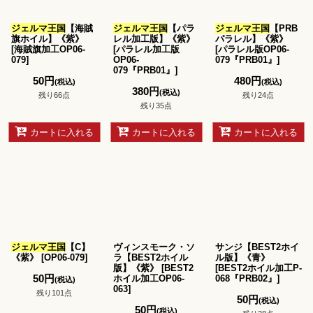
並び順
:
ジェルマ王国
【海賊
ジェルマ王国
【パラ
ジェルマ王国
【PRB
絞り込む
旗ホイル】《紫》
レル加工版】《紫》
パラレル】《紫》
[
海賊旗加工OP06-
[
パラレル加工版
[
パラレル版OP06-
079
]
OP06-
079『PRB01』
]
079『PRB01』
]
50
円
480
円
(税込)
(税込)
380
円
(税込)
残り66点
残り24点
残り35点
カートに入れる
カートに入れる
カートに入れる
ジェルマ王国
【C】
ヴィンスモーク・ソ
サンジ【BEST2ホイ
《紫》
[
OP06-079
]
ラ【BEST2ホイル
ル版】《青》
版】《紫》
[
BEST2
[
BEST2ホイル加工P-
50
円
ホイル加工OP06-
068『PRB02』
]
(税込)
063
]
残り101点
50
円
(税込)
50
円
(税込)