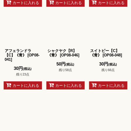
カートに入れる
カートに入れる
カートに入れる
アフェランドラ
シャクヤク【R】
スイトピー【C】
【C】《青》
[
OP08-
《青》
[
OP08-046
]
《青》
[
OP08-048
]
041
]
50
円
30
円
(税込)
(税込)
30
円
(税込)
残り58点
残り66点
残り23点
カートに入れる
カートに入れる
カートに入れる