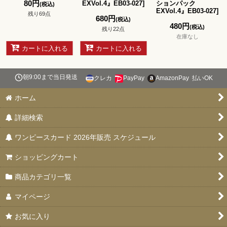
80
円
EXVol.4』EB03-027
]
ションパック
(税込)
EXVol.4』EB03-027
]
残り69点
680
円
(税込)
480
円
(税込)
残り22点
在庫なし
カートに入れる
カートに入れる
朝9:00まで当日発送
クレカ
PayPay
AmazonPay
払いOK
ホーム
詳細検索
ワンピースカード 2026年販売 スケジュール
ショッピングカート
商品カテゴリ一覧
マイページ
お気に入り