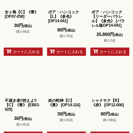
並び順
:
女ヶ島【C】《青》
ボア・ハンコック
ボア・ハンコック
絞り込む
[
OP07-058
]
【L】《多色》
【リーダーパラレ
[
OP14-041
]
ル】《多色》
[
パラ
30
円
レル版OP14-041
]
(税込)
80
円
(税込)
残り65点
25,800
円
(税込)
残り75点
残り3点
カートに入れる
カートに入れる
カートに入れる
不届き者!!控えよ!!
炎の蛇神【C】
シャクヤク【R】
【C】《青》
[
EB03-
《黄》
[
OP14-116
]
《赤》
[
OP12-006
]
029
]
30
円
80
円
(税込)
(税込)
30
円
(税込)
残り50点
残り80点
残り82点