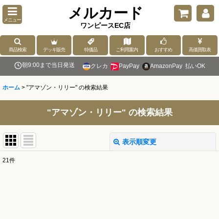
メルカード
メニュー
ワンピースEC店
商品検索
デッキ販売
特価品
ご利用案内
おすすめ
高価買取表
朝9:00まで当日発送
クレカ
PayPay
AmazonPay
払いOK
ホーム
>
"アマゾン・リリー"
の
検索結果
"アマゾン・リリー"
の
検索結果
表示順変更
閉じる
21
件
商品検索
:
表示数
: