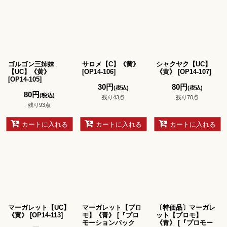
ゴルゴン三姉妹
サロメ【C】《黄》
シャクヤク【UC】
【UC】《黄》
[
OP14-106
]
《黄》
[
OP14-107
]
[
OP14-105
]
30
円
80
円
(税込)
(税込)
80
円
(税込)
残り43点
残り70点
残り93点
カートに入れる
カートに入れる
カートに入れる
マーガレット【UC】
マーガレット【プロ
〔特価品〕マーガレ
《黄》
[
OP14-113
]
モ】《青》
[
『プロ
ット【プロモ】
モーションパック
《青》
[
『プロモー