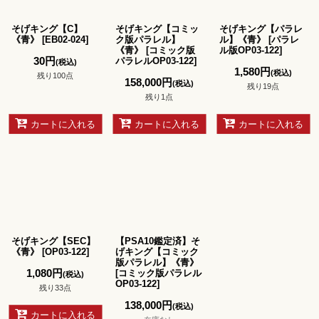
並び順
:
そげキング【C】
そげキング【コミッ
そげキング【パラレ
絞り込む
《青》
[
EB02-024
]
ク版パラレル】
ル】《青》
[
パラレ
《青》
[
コミック版
ル版OP03-122
]
30
円
パラレルOP03-122
]
(税込)
1,580
円
(税込)
残り100点
158,000
円
(税込)
残り19点
残り1点
カートに入れる
カートに入れる
カートに入れる
そげキング【SEC】
【PSA10鑑定済】そ
《青》
[
OP03-122
]
げキング【コミック
版パラレル】《青》
1,080
円
[
コミック版パラレル
(税込)
OP03-122
]
残り33点
138,000
円
(税込)
カートに入れる