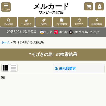
メルカード
メニュー
ワンピースEC店
商品検索
デッキ販売
特価品
ご利用案内
おすすめ
高価買取表
朝9:00まで当日発送
クレカ
PayPay
AmazonPay
払いOK
ホーム
>
"そげきの島"
の
検索結果
"そげきの島"
の
検索結果
表示順変更
閉じる
5
件
商品検索
:
表示数
: