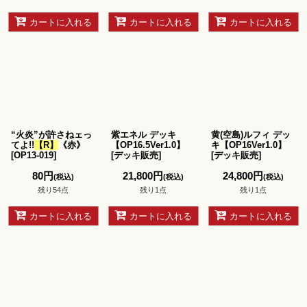
カートに入れる
カートに入れる
カートに入れる
“火炎”が許さねェっ
紫エネル デッキ
黄(空島)ルフィ デッ
てよ!!
【R】
《赤》
【OP16.5Ver1.0】
キ【OP16Ver1.0】
[
OP13-019
]
[
デッキ販売
]
[
デッキ販売
]
80
円
21,800
円
24,800
円
(税込)
(税込)
(税込)
残り54点
残り1点
残り1点
カートに入れる
カートに入れる
カートに入れる