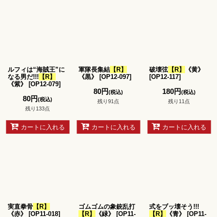
ルフィは“海賊王”に
軍隊長集結
【R】
破壊弦
【R】
《黄》
なる男だ!!!
【R】
《黒》
[
OP12-097
]
[
OP12-117
]
《紫》
[
OP12-079
]
80
円
180
円
(税込)
(税込)
80
円
(税込)
残り91点
残り11点
残り133点
カートに入れる
カートに入れる
カートに入れる
実直拳骨
【R】
ゴムゴムの象銃乱打
式をブッ壊そう!!!
《赤》
[
OP11-018
]
【R】
《緑》
[
OP11-
【R】
《青》
[
OP11-