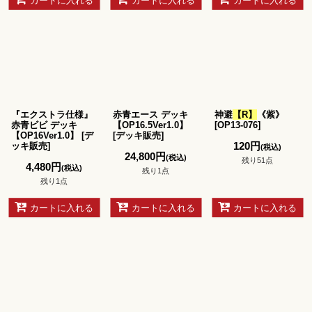
カートに入れる
カートに入れる
カートに入れる
『エクストラ仕様』
赤青エース デッキ
神避
【R】
《紫》
赤青ビビ デッキ
【OP16.5Ver1.0】
[
OP13-076
]
【OP16Ver1.0】
[
デ
[
デッキ販売
]
120
円
ッキ販売
]
(税込)
24,800
円
(税込)
残り51点
4,480
円
(税込)
残り1点
残り1点
カートに入れる
カートに入れる
カートに入れる