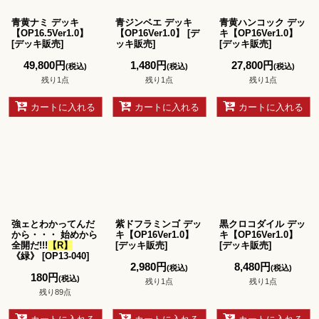
青黄ナミ デッキ
青ジンベエ デッキ
青黄ハンコック デッ
【OP16.5Ver1.0】
【OP16Ver1.0】
[
デ
キ【OP16Ver1.0】
[
デッキ販売
]
ッキ販売
]
[
デッキ販売
]
49,800
円
1,480
円
27,800
円
(税込)
(税込)
(税込)
残り1点
残り1点
残り1点
カートに入れる
カートに入れる
カートに入れる
強ェとわかってんだ
紫ドフラミンゴ デッ
黒クロコダイル デッ
から・・・ 始めから
キ【OP16Ver1.0】
キ【OP16Ver1.0】
全開だ!!!
【R】
[
デッキ販売
]
[
デッキ販売
]
《緑》
[
OP13-040
]
2,980
円
8,480
円
(税込)
(税込)
180
円
(税込)
残り1点
残り1点
残り89点