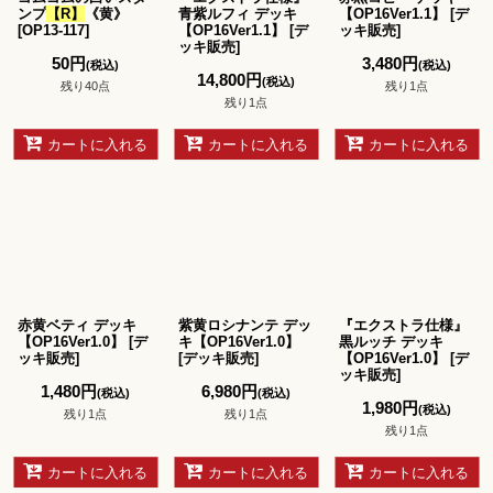
ンプ
【R】
《黄》
青紫ルフィ デッキ
【OP16Ver1.1】
[
デ
[
OP13-117
]
【OP16Ver1.1】
[
デ
ッキ販売
]
ッキ販売
]
50
円
3,480
円
(税込)
(税込)
14,800
円
(税込)
残り40点
残り1点
残り1点
カートに入れる
カートに入れる
カートに入れる
赤黄ベティ デッキ
紫黄ロシナンテ デッ
『エクストラ仕様』
【OP16Ver1.0】
[
デ
キ【OP16Ver1.0】
黒ルッチ デッキ
ッキ販売
]
[
デッキ販売
]
【OP16Ver1.0】
[
デ
ッキ販売
]
1,480
円
6,980
円
(税込)
(税込)
1,980
円
(税込)
残り1点
残り1点
残り1点
カートに入れる
カートに入れる
カートに入れる