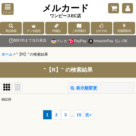
メルカード
メニュー
ワンピースEC店
商品検索
デッキ販売
特価品
ご利用案内
おすすめ
高価買取表
朝9:00まで当日発送
クレカ
PayPay
AmazonPay
払いOK
ホーム
>
"【R】"
の
検索結果
"【R】"
の
検索結果
表示順変更
閉じる
882
件
商品検索
:
1
2
3
...
15
次
»
表示数
: