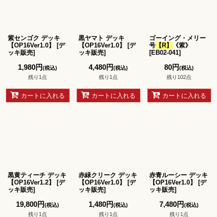
紫センゴク デッキ
黒ヤマト デッキ
ゴーイング・メリー
【OP16Ver1.0】
[
デ
【OP16Ver1.0】
[
デ
号
【R】
《紫》
ッキ販売
]
ッキ販売
]
[
EB02-041
]
1,980
円
4,480
円
80
円
(税込)
(税込)
(税込)
残り1点
残り1点
残り102点
カートに入れる
カートに入れる
カートに入れる
黒黄ティーチ デッキ
赤緑クリーク デッキ
赤青ルーシー デッキ
【OP16Ver1.2】
[
デ
【OP16Ver1.0】
[
デ
【OP16Ver1.0】
[
デ
ッキ販売
]
ッキ販売
]
ッキ販売
]
19,800
円
1,480
円
7,480
円
(税込)
(税込)
(税込)
残り1点
残り1点
残り1点