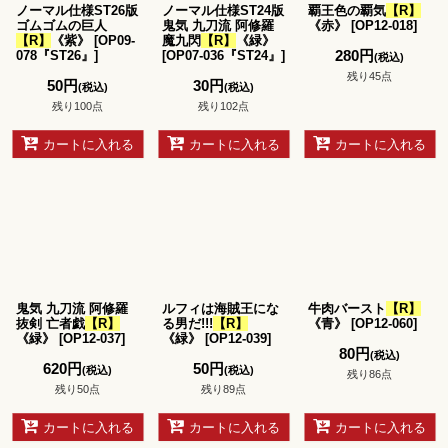
ノーマル仕様ST26版
ノーマル仕様ST24版
覇王色の覇気
【R】
ゴムゴムの巨人
鬼気 九刀流 阿修羅
《赤》
[
OP12-018
]
【R】
《紫》
[
OP09-
魔九閃
【R】
《緑》
280
円
078『ST26』
]
[
OP07-036『ST24』
]
(税込)
残り45点
50
円
30
円
(税込)
(税込)
残り100点
残り102点
カートに入れる
カートに入れる
カートに入れる
鬼気 九刀流 阿修羅
ルフィは海賊王にな
牛肉バースト
【R】
抜剣 亡者戯
【R】
る男だ!!!
【R】
《青》
[
OP12-060
]
《緑》
[
OP12-037
]
《緑》
[
OP12-039
]
80
円
(税込)
620
円
50
円
(税込)
(税込)
残り86点
残り50点
残り89点
カートに入れる
カートに入れる
カートに入れる