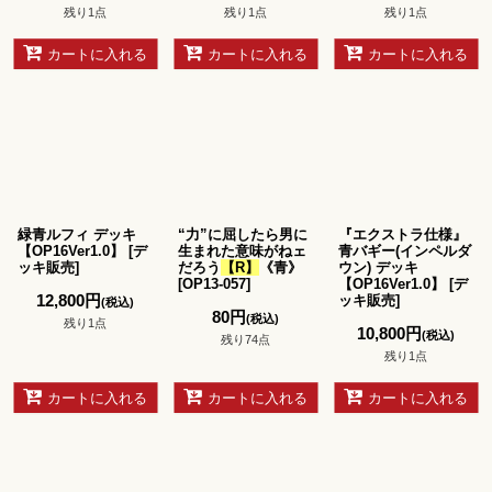
残り1点
残り1点
残り1点
カートに入れる
カートに入れる
カートに入れる
緑青ルフィ デッキ
“力”に屈したら男に
『エクストラ仕様』
【OP16Ver1.0】
[
デ
生まれた意味がねェ
青バギー(インペルダ
ッキ販売
]
だろう
【R】
《青》
ウン) デッキ
[
OP13-057
]
【OP16Ver1.0】
[
デ
12,800
円
ッキ販売
]
(税込)
80
円
(税込)
残り1点
10,800
円
(税込)
残り74点
残り1点
カートに入れる
カートに入れる
カートに入れる