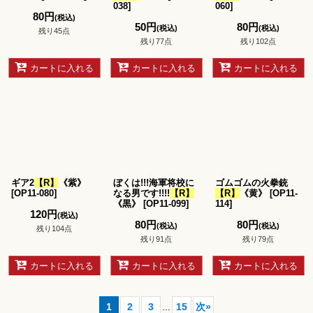
038
]
060
]
80
円
(税込)
50
円
80
円
(税込)
(税込)
残り45点
残り77点
残り102点
カートに入れる
カートに入れる
カートに入れる
ギア2
【R】
《紫》
ぼくは!!!海軍将校に
ゴムゴムの火拳銃
[
OP11-080
]
なる男です!!!!
【R】
【R】
《黄》
[
OP11-
《黒》
[
OP11-099
]
114
]
120
円
(税込)
80
円
80
円
(税込)
(税込)
残り104点
残り91点
残り79点
カートに入れる
カートに入れる
カートに入れる
1
2
3
...
15
次
»