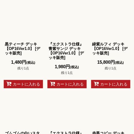
黒ティーチ デッキ
『エクストラ仕様』
緑紫ルフィ デッキ
【OP16Ver1.0】
[
デ
青紫サンジ デッキ
【OP16Ver1.0】
[
デ
ッキ販売
]
【OP16Ver1.0】
[
デ
ッキ販売
]
ッキ販売
]
1,480
円
15,800
円
(税込)
(税込)
1,980
円
(税込)
残り1点
残り1点
残り1点
カートに入れる
カートに入れる
カートに入れる
ゴムゴムの白いスタ
『エクストラ仕様』
赤黒コビー デッキ