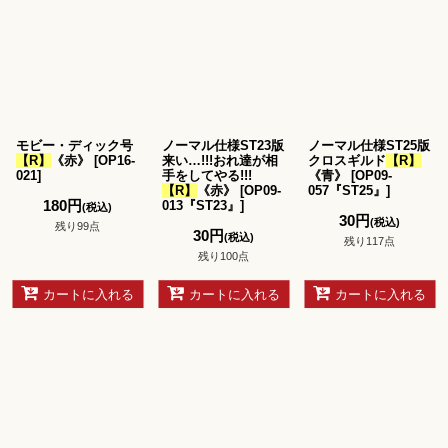
モビー・ディック号
ノーマル仕様ST23版
ノーマル仕様ST25版
【R】
《赤》
[
OP16-
来い…!!!おれ達が相
クロスギルド
【R】
021
]
手をしてやる!!!
《青》
[
OP09-
【R】
《赤》
[
OP09-
057『ST25』
]
180
円
013『ST23』
]
(税込)
30
円
(税込)
残り99点
30
円
(税込)
残り117点
残り100点
カートに入れる
カートに入れる
カートに入れる