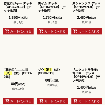
赤紫ロジャー デッキ
黒イム デッキ
赤シャンクス デッキ
【OP16Ver1.0】
[
デ
【OP16Ver1.0】
[
デ
【OP16Ver1.0】
[
デ
ッキ販売
]
ッキ販売
]
ッキ販売
]
1,980
円
1,780
円
2,480
円
(税込)
(税込)
(税込)
残り1点
残り1点
残り1点
カートに入れる
カートに入れる
カートに入れる
“五老星”ここに!!!
ゾウ
【R】
《緑》
『エクストラ仕様』
【R】
《黒》
[
OP13-
[
OP08-039
]
青バギー デッキ
096
]
【OP16Ver1.0】
[
デ
80
円
ッキ販売
]
(税込)
80
円
(税込)
残り97点
1,480
円
(税込)
残り109点
残り1点
カートに入れる
カートに入れる
カートに入れる