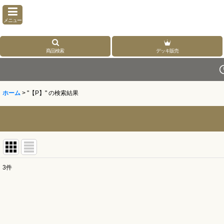
メニュー
商品検索
デッキ販売
ホーム
>
"【P】"
の
検索結果
3
件
商品検索
:
表示数
: