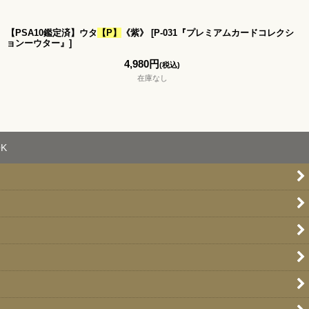
【PSA10鑑定済】ウタ
【P】
《紫》
[
P-031『プレミアムカードコレクシ
ョンーウター』
]
4,980
円
(税込)
在庫なし
K