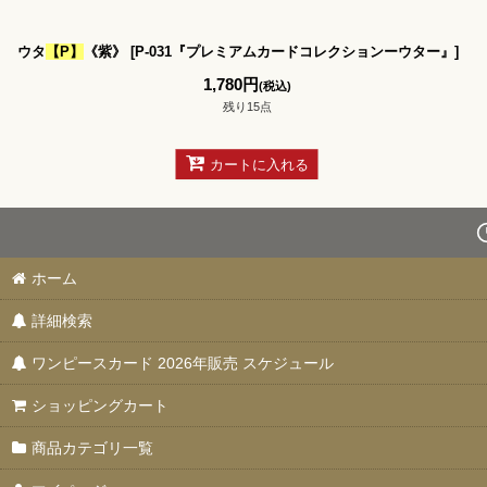
並び順
:
ウタ
【P】
《紫》
[
P-031『プレミアムカードコレクションーウター』
]
1,780
円
(税込)
残り15点
カートに入れる
ホーム
詳細検索
ワンピースカード 2026年販売 スケジュール
ショッピングカート
商品カテゴリ一覧