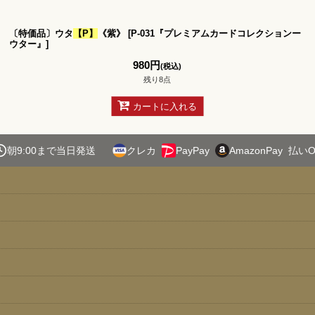
〔特価品〕ウタ
【P】
《紫》
[
P-031『プレミアムカードコレクションー
絞り込む
ウター』
]
980
円
(税込)
残り8点
カートに入れる
朝9:00まで当日発送
クレカ
PayPay
AmazonPay
払いO