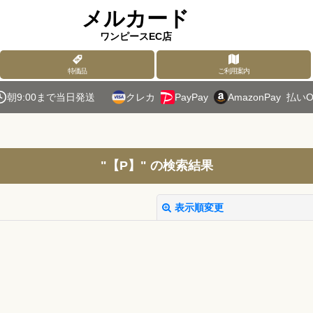
メルカード
ワンピースEC店
特価品
ご利用案内
朝9:00まで当日発送
クレカ
PayPay
AmazonPay
払いO
"【P】"
の
検索結果
表示順変更