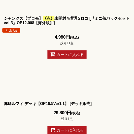
シャンクス【プロモ】
《赤》
未開封※背景Sロゴ
[
『ミニ缶パックセット
vol.3』OP12-008【海外版】
]
4,980
円
(税込)
残り11点
カートに入れる
赤緑ルフィ デッキ【OP16.5Ver1.1】
[
デッキ販売
]
29,800
円
(税込)
残り1点
カートに入れる