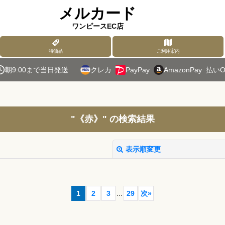
メルカード
ワンピースEC店
特価品
ご利用案内
朝9:00まで当日発送
クレカ
PayPay
AmazonPay
払いO
"《赤》"
の
検索結果
表示順変更
1
2
3
...
29
次
»