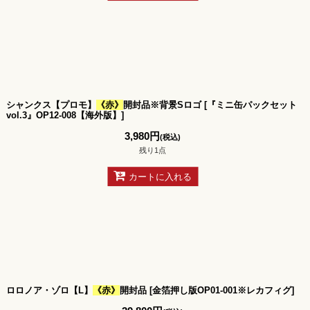
シャンクス【プロモ】
《赤》
開封品※背景Sロゴ
[
『ミニ缶パックセット
vol.3』OP12-008【海外版】
]
3,980
円
(税込)
残り1点
カートに入れる
ロロノア・ゾロ【L】
《赤》
開封品
[
金箔押し版OP01-001※レカフィグ
]