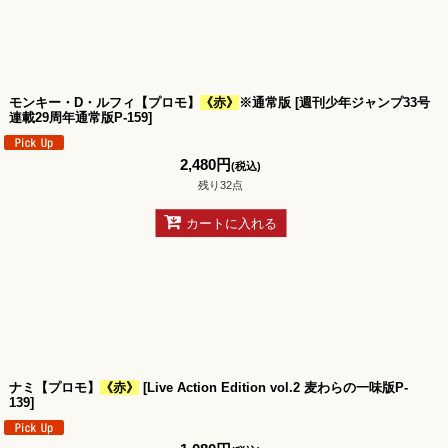
モンキー・D・ルフィ【プロモ】
《赤》
※通常版
[
週刊少年ジャンプ33号
連載29周年通常版P-159
]
2,480
円
(税込)
残り32点
カートに入れる
ナミ【プロモ】
《赤》
[
Live Action Edition vol.2 麦わらの一味版P-
139
]