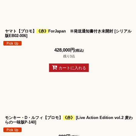
並び順
:
ヤマト【プロモ】
《赤》
ForJapan ※発送通知書付き未開封
[
シリアル
版EB02-006
]
428,000
円
(税込)
残り3点
カートに入れる
モンキー・D・ルフィ【プロモ】
《赤》
[
Live Action Edition vol.2 麦わ
らの一味版P-140
]