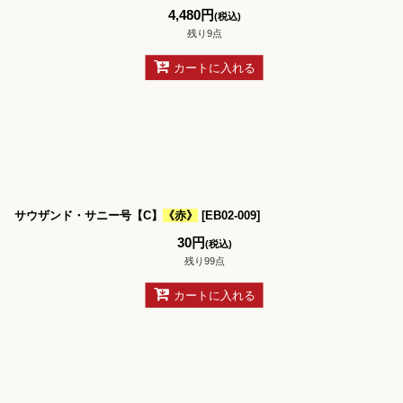
4,480
円
(税込)
残り9点
カートに入れる
サウザンド・サニー号【C】
《赤》
[
EB02-009
]
30
円
(税込)
残り99点
カートに入れる