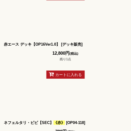
赤エース デッキ【OP16Ver1.0】
[
デッキ販売
]
12,800
円
(税込)
残り1点
カートに入れる
ネフェルタリ・ビビ【SEC】
《赤》
[
OP04-118
]