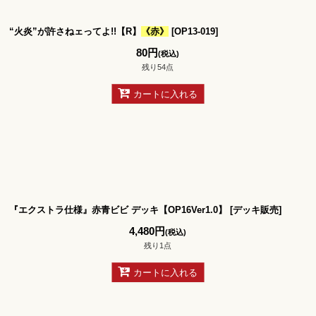
“火炎”が許さねェってよ!!【R】
《赤》
[
OP13-019
]
80
円
(税込)
残り54点
カートに入れる
『エクストラ仕様』赤青ビビ デッキ【OP16Ver1.0】
[
デッキ販売
]
4,480
円
(税込)
残り1点
カートに入れる