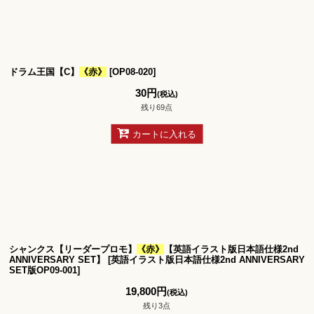
ドラム王国【C】
《赤》
[
OP08-020
]
30
円
(税込)
残り69点
カートに入れる
シャンクス【リーダープロモ】
《赤》
【英語イラスト版日本語仕様2nd
ANNIVERSARY SET】
[
英語イラスト版日本語仕様2nd ANNIVERSARY
SET版OP09-001
]
19,800
円
(税込)
残り3点