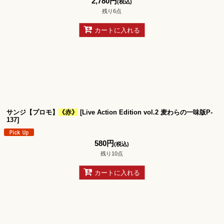
2,780
円
(税込)
残り6点
カートに入れる
サンジ【プロモ】
《赤》
[
Live Action Edition vol.2 麦わらの一味版P-
137
]
580
円
(税込)
残り10点
カートに入れる