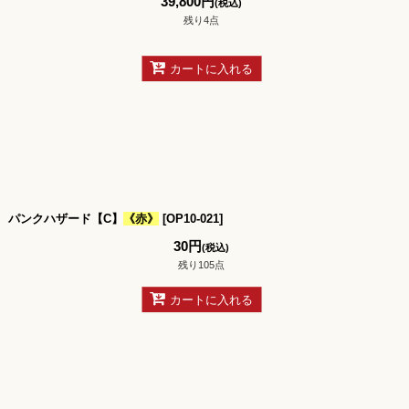
39,800
円
(税込)
残り4点
カートに入れる
パンクハザード【C】
《赤》
[
OP10-021
]
30
円
(税込)
残り105点
カートに入れる