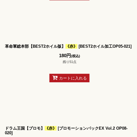
革命軍総本部【BEST2ホイル版】
《赤》
[
BEST2ホイル加工OP05-021
]
180
円
(税込)
残り51点
カートに入れる
ドラム王国【プロモ】
《赤》
[
プロモーションパックEX Vol.2 OP08-
020
]