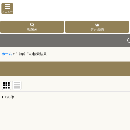
メニュー
商品検索
デッキ販売
ホーム
>
"《赤》"
の
検索結果
1,720
件
商品検索
:
表示数
: