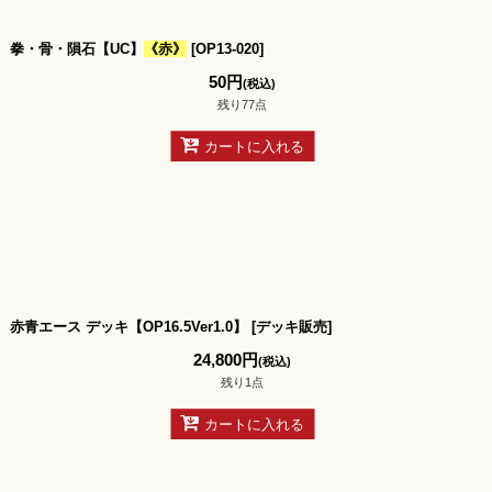
拳・骨・隕石【UC】
《赤》
[
OP13-020
]
50
円
(税込)
残り77点
カートに入れる
赤青エース デッキ【OP16.5Ver1.0】
[
デッキ販売
]
24,800
円
(税込)
残り1点
カートに入れる