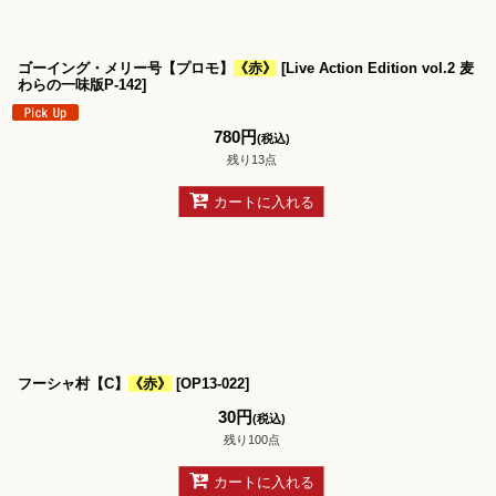
ゴーイング・メリー号【プロモ】
《赤》
[
Live Action Edition vol.2 麦
わらの一味版P-142
]
780
円
(税込)
残り13点
カートに入れる
フーシャ村【C】
《赤》
[
OP13-022
]
30
円
(税込)
残り100点
カートに入れる