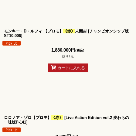
絞り込む
モンキー・D・ルフィ 【プロモ】
《赤》
未開封
[
チャンピオンシップ版
ST10-006
]
1,880,000
円
(税込)
残り1点
カートに入れる
ロロノア・ゾロ【プロモ】
《赤》
[
Live Action Edition vol.2 麦わらの
一味版P-141
]