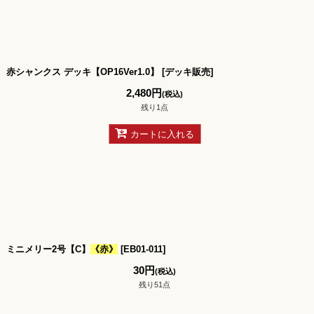
赤シャンクス デッキ【OP16Ver1.0】
[
デッキ販売
]
2,480
円
(税込)
残り1点
カートに入れる
ミニメリー2号【C】
《赤》
[
EB01-011
]
30
円
(税込)
残り51点