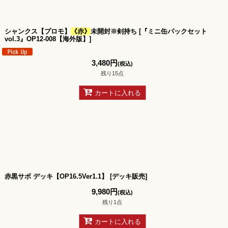
シャンクス【プロモ】
《赤》
未開封※剣持ち
[
『ミニ缶パックセット
vol.3』OP12-008【海外版】
]
3,480
円
(税込)
残り15点
カートに入れる
赤黒サボ デッキ【OP16.5Ver1.1】
[
デッキ販売
]
9,980
円
(税込)
残り1点
カートに入れる