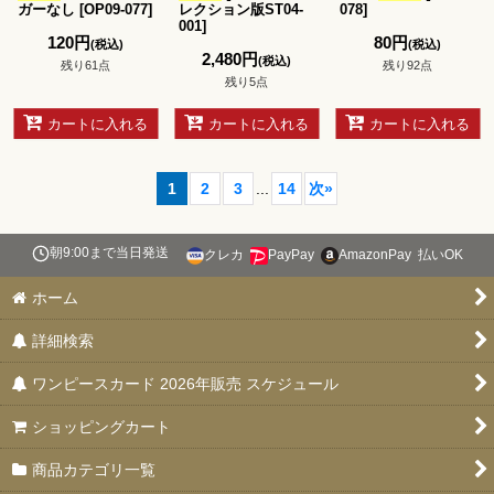
ガーなし
[
OP09-077
]
レクション版ST04-
078
]
001
]
120
円
80
円
(税込)
(税込)
2,480
円
(税込)
残り61点
残り92点
残り5点
カートに入れる
カートに入れる
カートに入れる
1
2
3
...
14
次
»
朝9:00まで当日発送
クレカ
PayPay
AmazonPay
払いOK
ホーム
詳細検索
ワンピースカード 2026年販売 スケジュール
ショッピングカート
商品カテゴリ一覧