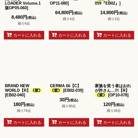
LOADER Volume.1
OP11-080
]
059『EB02』
]
版OP05-060
]
64,800
円
14,800
円
(税込)
(税込)
8,480
円
(税込)
残り4点
残り2点
残り6点
カートに入れる
カートに入れる
カートに入れる
BRAND NEW
GERMA 66【C】
家族を笑う者はおれ
WORLD【R】
《紫》
《紫》
[
EB02-039
]
が許さん…!!!【R】
[
EB02-040
]
《紫》
[
OP10-078
]
30
円
(税込)
180
円
120
円
(税込)
(税込)
残り90点
残り74点
残り26点
カートに入れる
カートに入れる
カートに入れる