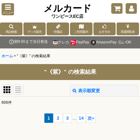
メルカード
メニュー
ワンピースEC店
商品検索
デッキ販売
特価品
ご利用案内
おすすめ
高価買取表
朝9:00まで当日発送
クレカ
PayPay
AmazonPay
払いOK
ホーム
>
"《紫》"
の
検索結果
"《紫》"
の
検索結果
表示順変更
閉じる
806
件
商品検索
:
1
2
3
...
14
次
»
表示数
: