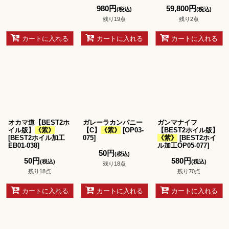
980
円
59,800
円
(税込)
(税込)
残り19点
残り2点
カートに入れる
カートに入れる
カートに入れる
オカマ道【BEST2ホ
ガレーラカンパニー
ガンマナイフ
イル版】
《紫》
【C】
《紫》
[
OP03-
【BEST2ホイル版】
[
BEST2ホイル加工
075
]
《紫》
[
BEST2ホイ
EB01-038
]
ル加工OP05-077
]
50
円
(税込)
50
円
580
円
(税込)
(税込)
残り18点
残り18点
残り70点
カートに入れる
カートに入れる
カートに入れる