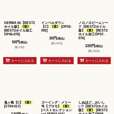
GERMA 66【BEST2
インペルダウン
ノロノロビームソー
ホイル版】
《紫》
【C】
《紫》
[
OP02-
ド【BEST2ホイル
[
BEST2ホイル加工
092
]
版】
《紫》
[
BEST2
OP06-078
]
ホイル加工OP07-
30
円
076
]
(税込)
50
円
(税込)
残り67点
220
円
(税込)
残り9点
残り52点
カートに入れる
カートに入れる
カートに入れる
鬼ヶ島【C】
《紫》
ゴーイング・メリー
しぬほど…おいし
[
ST04-017
]
号【プロモ】
《紫》
い?【BEST2ホイル
[
ベストセレクション
版】
《紫》
[
BEST2
120
円
vol.5EB02-041
]
ホイル加工OP08-