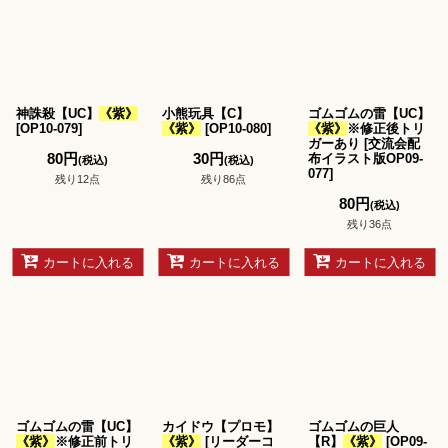
神誅殺【UC】
《紫》
小熊玩具【C】
ゴムゴムの雷【UC】
[
OP10-079
]
《紫》
[
OP10-080
]
《紫》
※修正後トリ
ガーあり
[
交流会配
80
円
30
円
布イラスト版OP09-
(税込)
(税込)
077
]
残り12点
残り86点
80
円
(税込)
残り36点
カートに入れる
カートに入れる
カートに入れる
ゴムゴムの雷【UC】
カイドウ【プロモ】
ゴムゴムの巨人
《紫》
※修正前トリ
《紫》
[
リーダーコ
【R】
《紫》
[
OP09-