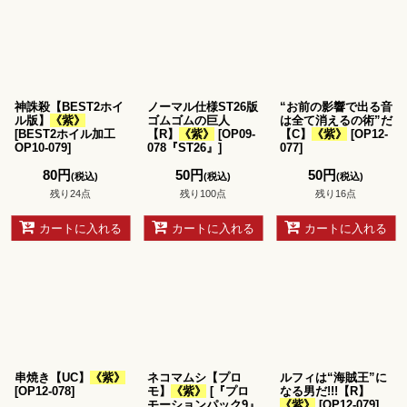
神誅殺【BEST2ホイ
ノーマル仕様ST26版
“お前の影響で出る音
ル版】
《紫》
ゴムゴムの巨人
は全て消えるの術”だ
[
BEST2ホイル加工
【R】
《紫》
[
OP09-
【C】
《紫》
[
OP12-
OP10-079
]
078『ST26』
]
077
]
80
円
50
円
50
円
(税込)
(税込)
(税込)
残り24点
残り100点
残り16点
カートに入れる
カートに入れる
カートに入れる
串焼き【UC】
《紫》
ネコマムシ【プロ
ルフィは“海賊王”に
[
OP12-078
]
モ】
《紫》
[
『プロ
なる男だ!!!【R】
モーションパック9』
《紫》
[
OP12-079
]