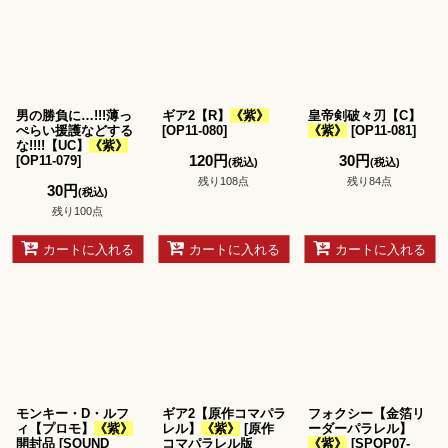
男の勝負に…!!!薄っ
ギア2【R】
《紫》
皇帝剣破々刃【C】
ぺらい援護などする
[
OP11-080
]
《紫》
[
OP11-081
]
な!!!!【UC】
《紫》
120
円
30
円
[
OP11-079
]
(税込)
(税込)
残り108点
残り84点
30
円
(税込)
残り100点
カートに入れる
カートに入れる
カートに入れる
モンキー・D・ルフ
ギア2【原作コマパラ
フォクシー【金箔リ
ィ【プロモ】
《紫》
レル】
《紫》
[
原作
ーダーパラレル】
開封品
[
SOUND
コマパラレル版
《紫》
[
SPOP07-