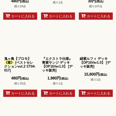
480
円
30
円
(税込)
(税込)
残り1点
残り24点
残り107点
カートに入れる
カートに入れる
カートに入れる
鬼ヶ島【プロモ】
『エクストラ仕様』
緑紫ルフィ デッキ
《紫》
[
ベストセレ
青紫サンジ デッキ
【OP16Ver1.0】
[
デ
クションvol.2 ST04-
【OP16Ver1.0】
[
デ
ッキ販売
]
017
]
ッキ販売
]
15,800
円
(税込)
480
円
1,980
円
(税込)
(税込)
残り1点
残り25点
残り1点
カートに入れる
カートに入れる
カートに入れる