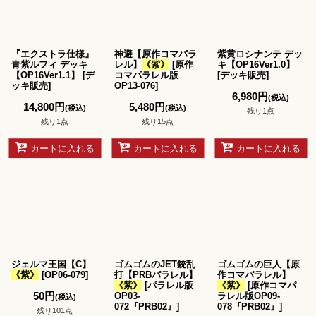
『エクストラ仕様』
神避【原作コマパラ
紫黄ロシナンテ デッ
青紫ルフィ デッキ
レル】
《紫》
[
原作
キ【OP16Ver1.0】
【OP16Ver1.1】
[
デ
コマパラレル版
[
デッキ販売
]
ッキ販売
]
OP13-076
]
6,980
円
(税込)
14,800
円
5,480
円
(税込)
(税込)
残り1点
残り1点
残り15点
カートに入れる
カートに入れる
カートに入れる
ジェルマ王国【C】
ゴムゴムのJET銃乱
ゴムゴムの巨人【原
《紫》
[
OP06-079
]
打【PRBパラレル】
作コマパラレル】
《紫》
[
パラレル版
《紫》
[
原作コマパ
50
円
OP03-
ラレル版OP09-
(税込)
072『PRB02』
]
078『PRB02』
]
残り101点