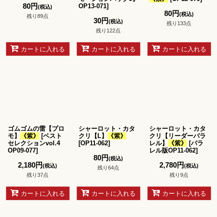
80
円
OP13-071
]
(税込)
80
円
(税込)
残り89点
30
円
(税込)
残り133点
残り122点
カートに入れる
カートに入れる
カートに入れる
ゴムゴムの雷【プロ
シャーロット・カタ
シャーロット・カタ
モ】
《紫》
[
ベスト
クリ【L】
《紫》
クリ【リーダーパラ
セレクションvol.4
[
OP11-062
]
レル】
《紫》
[
パラ
OP09-077
]
レル版OP11-062
]
80
円
(税込)
2,180
円
2,780
円
(税込)
(税込)
残り64点
残り37点
残り9点
カートに入れる
カートに入れる
カートに入れる