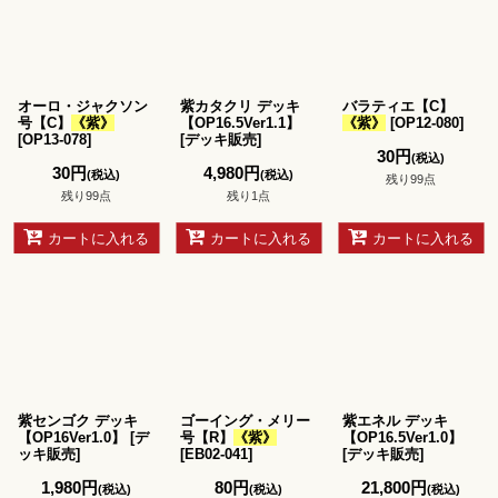
並び順
:
絞り込む
オーロ・ジャクソン
紫カタクリ デッキ
バラティエ【C】
号【C】
《紫》
【OP16.5Ver1.1】
《紫》
[
OP12-080
]
[
OP13-078
]
[
デッキ販売
]
30
円
(税込)
30
円
4,980
円
(税込)
(税込)
残り99点
残り99点
残り1点
カートに入れる
カートに入れる
カートに入れる
紫センゴク デッキ
ゴーイング・メリー
紫エネル デッキ
【OP16Ver1.0】
[
デ
号【R】
《紫》
【OP16.5Ver1.0】
ッキ販売
]
[
EB02-041
]
[
デッキ販売
]
1,980
円
80
円
21,800
円
(税込)
(税込)
(税込)