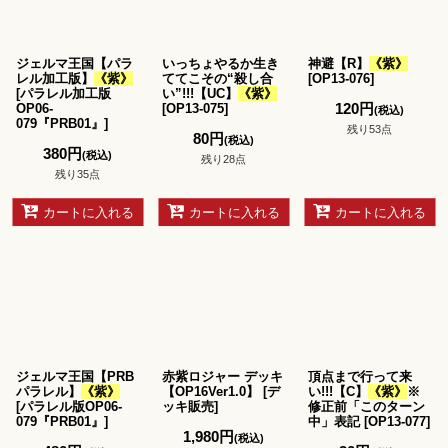
ジェルマ王国【パラ
いっちょやるか生き
神避【R】
《紫》
レル加工版】
《紫》
ててこその“殺し合
[
OP13-076
]
[
パラレル加工版
い”!!!【UC】
《紫》
120
円
OP06-
[
OP13-075
]
(税込)
079『PRB01』
]
残り53点
80
円
(税込)
380
円
(税込)
残り28点
残り35点
カートに入れる
カートに入れる
カートに入れる
ジェルマ王国【PRB
赤紫ロジャー デッキ
頂点まで行って来
パラレル】
《紫》
【OP16Ver1.0】
[
デ
い!!!【C】
《紫》
※
[
パラレル版OP06-
ッキ販売
]
修正前「このターン
079『PRB01』
]
中」表記
[
OP13-077
]
1,980
円
(税込)