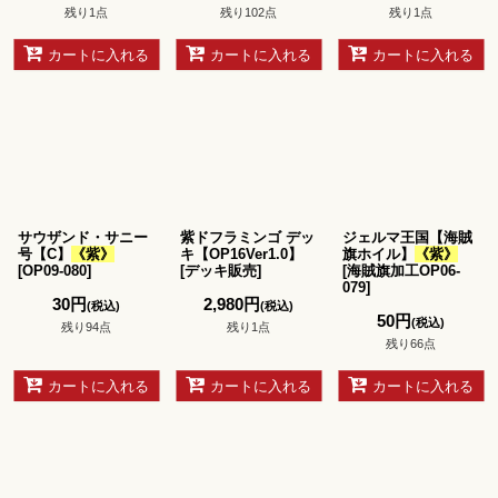
残り1点
残り102点
残り1点
カートに入れる
カートに入れる
カートに入れる
サウザンド・サニー
紫ドフラミンゴ デッ
ジェルマ王国【海賊
号【C】
《紫》
キ【OP16Ver1.0】
旗ホイル】
《紫》
[
OP09-080
]
[
デッキ販売
]
[
海賊旗加工OP06-
079
]
30
円
2,980
円
(税込)
(税込)
50
円
(税込)
残り94点
残り1点
残り66点
カートに入れる
カートに入れる
カートに入れる