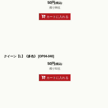
50
円
(税込)
残り68点
カートに入れる
クイーン【L】《多色》
[
OP04-040
]
50
円
(税込)
残り52点
カートに入れる