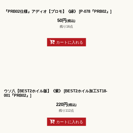
『PRB02仕様』アディオ【プロモ】《緑》
[
P-078『PRB02』
]
50
円
(税込)
残り16点
カートに入れる
ウソ八【BEST2ホイル版】《紫》
[
BEST2ホイル加工ST18-
001『PRB02』
]
220
円
(税込)
残り112点
カートに入れる