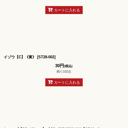
カートに入れる
イゾウ【C】《黄》
[
ST28-002
]
30
円
(税込)
残り102点
カートに入れる