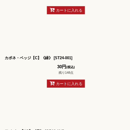
カートに入れる
カポネ・ベッジ【C】《緑》
[
ST24-001
]
30
円
(税込)
残り148点
カートに入れる