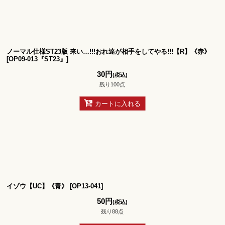
絞り込む
ノーマル仕様ST23版 来い…!!!おれ達が相手をしてやる!!!【R】《赤》
[
OP09-013『ST23』
]
30
円
(税込)
残り100点
カートに入れる
イゾウ【UC】《青》
[
OP13-041
]
50
円
(税込)
残り88点