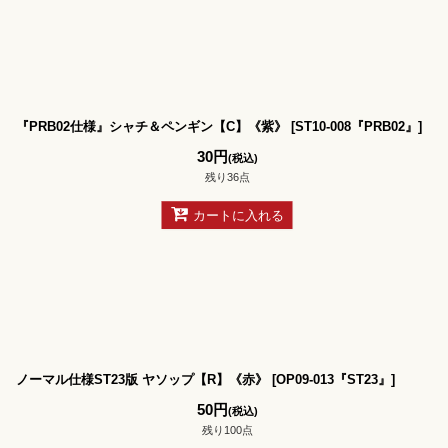
『PRB02仕様』シャチ＆ペンギン【C】《紫》
[
ST10-008『PRB02』
]
30
円
(税込)
残り36点
カートに入れる
ノーマル仕様ST23版 ヤソップ【R】《赤》
[
OP09-013『ST23』
]
50
円
(税込)
残り100点