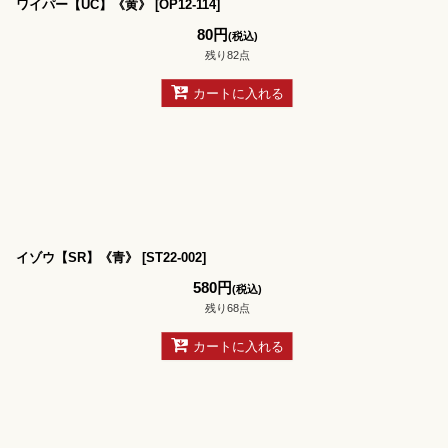
ワイパー【UC】《黄》
[
OP12-114
]
80
円
(税込)
残り82点
カートに入れる
イゾウ【SR】《青》
[
ST22-002
]
580
円
(税込)
残り68点
カートに入れる