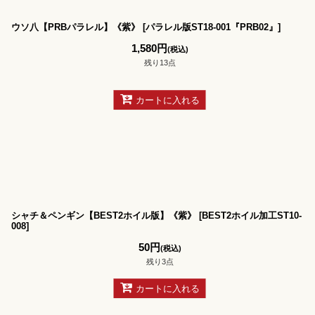
ウソ八【PRBパラレル】《紫》
[
パラレル版ST18-001『PRB02』
]
1,580
円
(税込)
残り13点
カートに入れる
シャチ＆ペンギン【BEST2ホイル版】《紫》
[
BEST2ホイル加工ST10-
008
]
50
円
(税込)
残り3点
カートに入れる