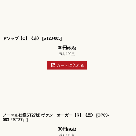
ヤソップ【C】《赤》
[
ST23-005
]
30
円
(税込)
残り100点
カートに入れる
ノーマル仕様ST27版 ヴァン・オーガー【R】《黒》
[
OP09-
083『ST27』
]
30
円
(税込)
残り115点