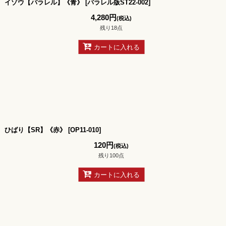
イゾウ【パラレル】《青》
[
パラレル版ST22-002
]
4,280
円
(税込)
残り18点
カートに入れる
ひばり【SR】《赤》
[
OP11-010
]
120
円
(税込)
残り100点
カートに入れる