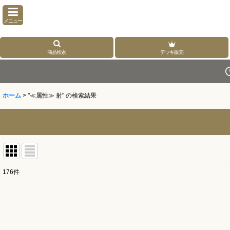
メニュー
商品検索
デッキ販売
ホーム
>
"≪属性≫ 射"
の
検索結果
176
件
商品検索
:
表示数
: