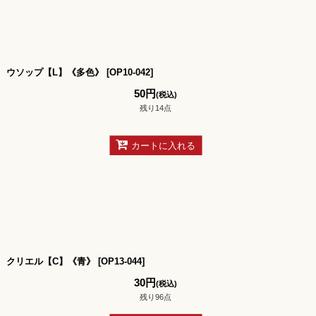
ウソップ【L】《多色》
[
OP10-042
]
50
円
(税込)
残り14点
カートに入れる
クリエル【C】《青》
[
OP13-044
]
30
円
(税込)
残り96点