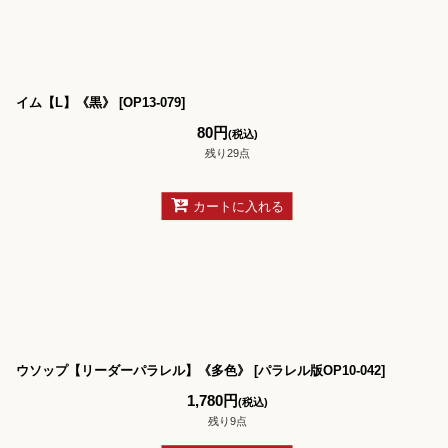
並び順
:
イム【L】《黒》
[
OP13-079
]
80
円
(税込)
残り29点
カートに入れる
ウソップ【リーダーパラレル】《多色》
[
パラレル版OP10-042
]
1,780
円
(税込)
残り9点