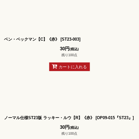
ベン・ベックマン【C】《赤》
[
ST23-003
]
30
円
(税込)
残り100点
カートに入れる
ノーマル仕様ST23版 ラッキー・ルウ【R】《赤》
[
OP09-015『ST23』
]
30
円
(税込)
残り100点