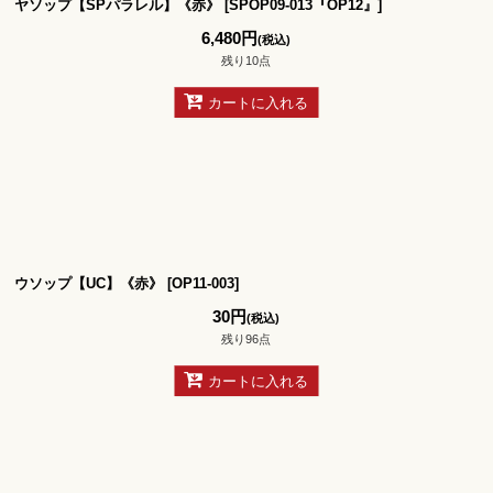
ヤソップ【SPパラレル】《赤》
[
SPOP09-013『OP12』
]
6,480
円
(税込)
残り10点
カートに入れる
ウソップ【UC】《赤》
[
OP11-003
]
30
円
(税込)
残り96点
カートに入れる