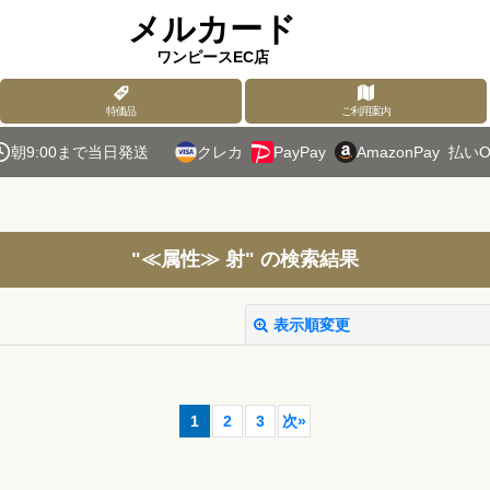
メルカード
ワンピースEC店
特価品
ご利用案内
朝9:00まで当日発送
クレカ
PayPay
AmazonPay
払いO
"≪属性≫ 射"
の
検索結果
表示順変更
1
2
3
次
»