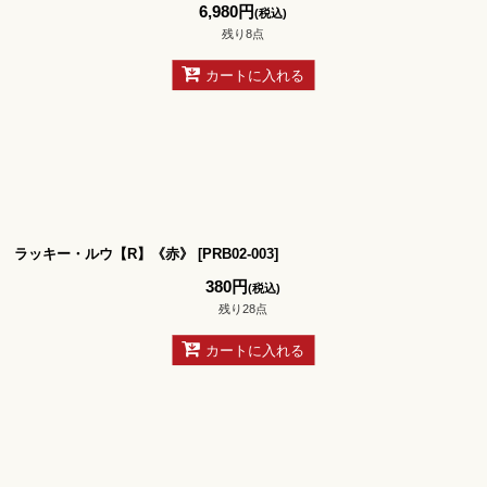
6,980
円
(税込)
残り8点
カートに入れる
ラッキー・ルウ【R】《赤》
[
PRB02-003
]
380
円
(税込)
残り28点
カートに入れる