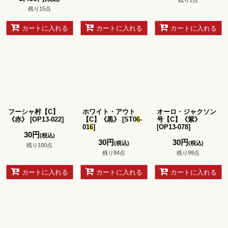
残り1点
残り15点
カートに入れる
カートに入れる
カートに入れる
フーシャ村【C】
ホワイト・アウト
オーロ・ジャクソン
《赤》
[
OP13-022
]
【C】《黒》
[
ST0
6
-
号【C】《紫》
01
6
]
[
OP13-078
]
30
円
(税込)
30
円
30
円
(税込)
(税込)
残り100点
残り84点
残り99点
カートに入れる
カートに入れる
カートに入れる