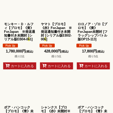
並び順
:
絞り込む
モンキー・Ｄ・ルフ
ヤマト【プロモ】
ロロノア・ゾロ【プ
ィ【プロモ】《黄》
《赤》ForJapan ※
ロモ】《黄》
ForJapan ※発送通
発送通知書付き未開
ForJapan未開封
[
フ
知書付き未開封
[
シ
封
[
シリアル版EB02-
ラッグシップバトル
リアル版EB04-0
6
1
]
00
6
]
版OP15-113
]
1,780,000
円
428,000
円
17,800
円
(税込)
(税込)
(税込)
残り2点
残り3点
残り3点
カートに入れる
カートに入れる
カートに入れる
ボア・ハンコック
シャンクス【プロ
ボア・ハンコック
【プロモ】《青》未
モ】《赤》未開封※
【プロモ】《青》未