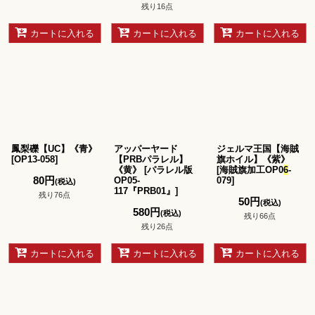
残り16点
カートに入れる
カートに入れる
カートに入れる
鳳梨礫【UC】《青》
アッパーヤード
ジェルマ王国【海賊
[
OP13-058
]
【PRBパラレル】
旗ホイル】《紫》
《黄》
[
パラレル版
[
海賊旗加工OP0
6
-
80
円
OP05-
079
]
(税込)
117『PRB01』
]
残り76点
50
円
(税込)
580
円
(税込)
残り66点
残り26点
カートに入れる
カートに入れる
カートに入れる