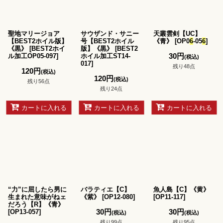
聖地マリージョア
サウザンド・サニー
天叢雲剣【UC】
【BEST2ホイル版】
号【BEST2ホイル
《青》
[
OP0
6
-05
6
]
《黒》
[
BEST2ホイ
版】《黒》
[
BEST2
30
円
ル加工OP05-097
]
ホイル加工ST14-
(税込)
017
]
残り48点
120
円
(税込)
120
円
(税込)
残り56点
残り24点
カートに入れる
カートに入れる
カートに入れる
“力”に屈したら男に
バラティエ【C】
魚人島【C】《黄》
生まれた意味がねェ
《紫》
[
OP12-080
]
[
OP11-117
]
だろう【R】《青》
30
円
30
円
[
OP13-057
]
(税込)
(税込)
残り99点
残り95点