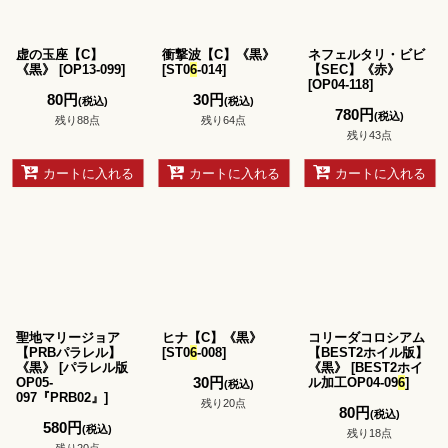
虚の玉座【C】
衝撃波【C】《黒》
ネフェルタリ・ビビ
《黒》
[
OP13-099
]
[
ST0
6
-014
]
【SEC】《赤》
[
OP04-118
]
80
円
30
円
(税込)
(税込)
780
円
(税込)
残り88点
残り64点
残り43点
カートに入れる
カートに入れる
カートに入れる
聖地マリージョア
ヒナ【C】《黒》
コリーダコロシアム
【PRBパラレル】
[
ST0
6
-008
]
【BEST2ホイル版】
《黒》
[
パラレル版
《黒》
[
BEST2ホイ
30
円
OP05-
ル加工OP04-09
6
]
(税込)
097『PRB02』
]
残り20点
80
円
(税込)
580
円
(税込)
残り18点