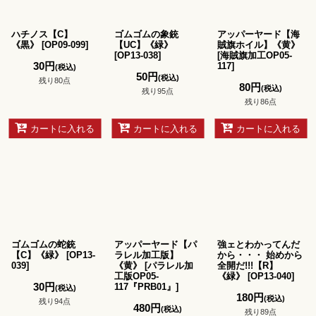
ハチノス【C】
ゴムゴムの象銃
アッパーヤード【海
《黒》
[
OP09-099
]
【UC】《緑》
賊旗ホイル】《黄》
[
OP13-038
]
[
海賊旗加工OP05-
30
円
117
]
(税込)
50
円
(税込)
残り80点
80
円
(税込)
残り95点
残り86点
カートに入れる
カートに入れる
カートに入れる
ゴムゴムの蛇銃
アッパーヤード【パ
強ェとわかってんだ
【C】《緑》
[
OP13-
ラレル加工版】
から・・・ 始めから
039
]
《黄》
[
パラレル加
全開だ!!!【R】
工版OP05-
《緑》
[
OP13-040
]
30
円
117『PRB01』
]
(税込)
180
円
(税込)
残り94点
480
円
(税込)
残り89点