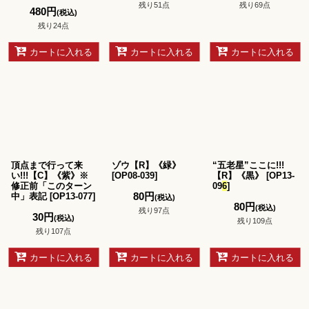
残り51点
残り69点
480
円
(税込)
残り24点
カートに入れる
カートに入れる
カートに入れる
頂点まで行って来
ゾウ【R】《緑》
“五老星”ここに!!!
い!!!【C】《紫》※
[
OP08-039
]
【R】《黒》
[
OP13-
修正前「このターン
09
6
]
80
円
中」表記
[
OP13-077
]
(税込)
80
円
(税込)
残り97点
30
円
(税込)
残り109点
残り107点
カートに入れる
カートに入れる
カートに入れる