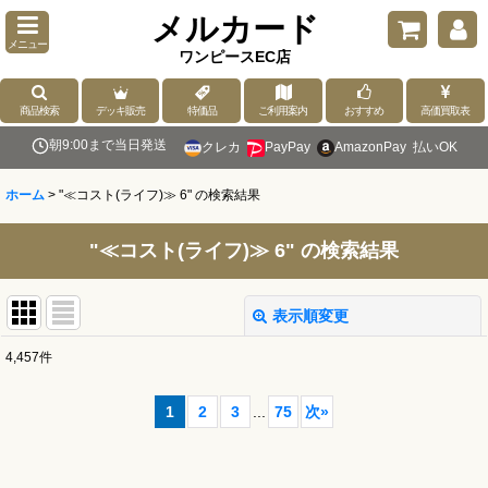
メルカード
メニュー
ワンピースEC店
商品検索
デッキ販売
特価品
ご利用案内
おすすめ
高価買取表
朝9:00まで当日発送
クレカ
PayPay
AmazonPay
払いOK
ホーム
>
"≪コスト(ライフ)≫ 6"
の
検索結果
"≪コスト(ライフ)≫ 6"
の
検索結果
表示順変更
閉じる
4,457
件
商品検索
:
1
2
3
...
75
次
»
表示数
: