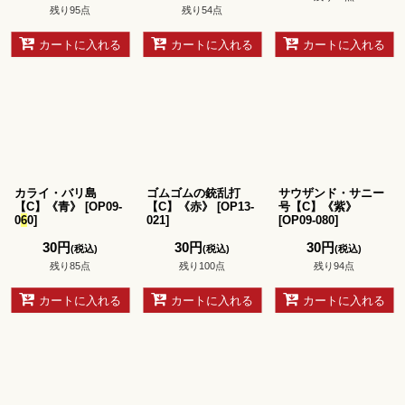
残り95点
残り54点
カートに入れる
カートに入れる
カートに入れる
カライ・バリ島
ゴムゴムの銃乱打
サウザンド・サニー
【C】《青》
[
OP09-
【C】《赤》
[
OP13-
号【C】《紫》
0
6
0
]
021
]
[
OP09-080
]
30
円
30
円
30
円
(税込)
(税込)
(税込)
残り85点
残り100点
残り94点
カートに入れる
カートに入れる
カートに入れる