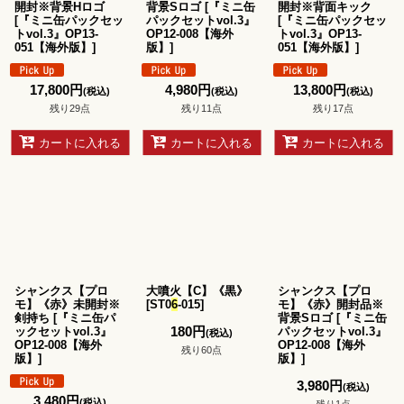
開封※背景Hロゴ
背景Sロゴ
[
『ミニ缶
開封※背面キック
[
『ミニ缶パックセッ
パックセットvol.3』
[
『ミニ缶パックセッ
トvol.3』OP13-
OP12-008【海外
トvol.3』OP13-
051【海外版】
]
版】
]
051【海外版】
]
17,800
円
4,980
円
13,800
円
(税込)
(税込)
(税込)
残り29点
残り11点
残り17点
カートに入れる
カートに入れる
カートに入れる
シャンクス【プロ
大噴火【C】《黒》
シャンクス【プロ
モ】《赤》未開封※
[
ST0
6
-015
]
モ】《赤》開封品※
剣持ち
[
『ミニ缶パ
背景Sロゴ
[
『ミニ缶
180
円
ックセットvol.3』
パックセットvol.3』
(税込)
OP12-008【海外
OP12-008【海外
残り60点
版】
]
版】
]
3,980
円
(税込)
3,480
円
(税込)