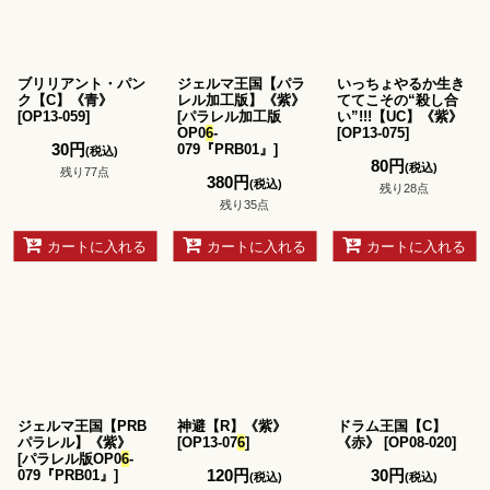
ブリリアント・パン
ジェルマ王国【パラ
いっちょやるか生き
ク【C】《青》
レル加工版】《紫》
ててこその“殺し合
[
OP13-059
]
[
パラレル加工版
い”!!!【UC】《紫》
OP0
6
-
[
OP13-075
]
30
円
079『PRB01』
]
(税込)
80
円
(税込)
残り77点
380
円
(税込)
残り28点
残り35点
カートに入れる
カートに入れる
カートに入れる
ジェルマ王国【PRB
神避【R】《紫》
ドラム王国【C】
パラレル】《紫》
[
OP13-07
6
]
《赤》
[
OP08-020
]
[
パラレル版OP0
6
-
120
円
30
円
079『PRB01』
]
(税込)
(税込)