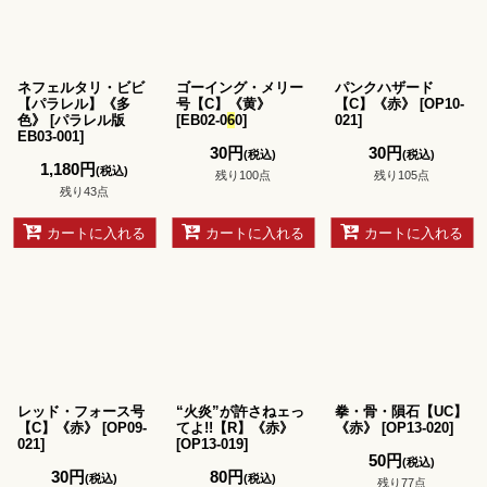
ネフェルタリ・ビビ
ゴーイング・メリー
パンクハザード
【パラレル】《多
号【C】《黄》
【C】《赤》
[
OP10-
色》
[
パラレル版
[
EB02-0
6
0
]
021
]
EB03-001
]
30
円
30
円
(税込)
(税込)
1,180
円
(税込)
残り100点
残り105点
残り43点
カートに入れる
カートに入れる
カートに入れる
レッド・フォース号
“火炎”が許さねェっ
拳・骨・隕石【UC】
【C】《赤》
[
OP09-
てよ!!【R】《赤》
《赤》
[
OP13-020
]
021
]
[
OP13-019
]
50
円
(税込)
30
円
80
円
(税込)
(税込)
残り77点