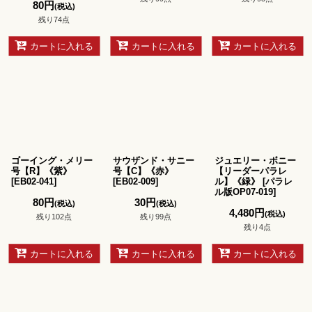
80
円
(税込)
残り74点
カートに入れる
カートに入れる
カートに入れる
ゴーイング・メリー
サウザンド・サニー
ジュエリー・ボニー
号【R】《紫》
号【C】《赤》
【リーダーパラレ
[
EB02-041
]
[
EB02-009
]
ル】《緑》
[
パラレ
ル版OP07-019
]
80
円
30
円
(税込)
(税込)
4,480
円
(税込)
残り102点
残り99点
残り4点
カートに入れる
カートに入れる
カートに入れる