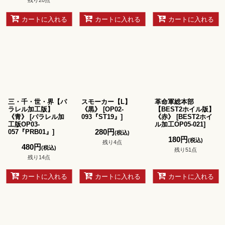
残り20点
カートに入れる
カートに入れる
カートに入れる
三・千・世・界【パ
スモーカー【L】
革命軍総本部
ラレル加工版】
《黒》
[
OP02-
【BEST2ホイル版】
《青》
[
パラレル加
093『ST19』
]
《赤》
[
BEST2ホイ
工版OP03-
ル加工OP05-021
]
280
円
057『PRB01』
]
(税込)
180
円
(税込)
残り4点
480
円
(税込)
残り51点
残り14点
カートに入れる
カートに入れる
カートに入れる