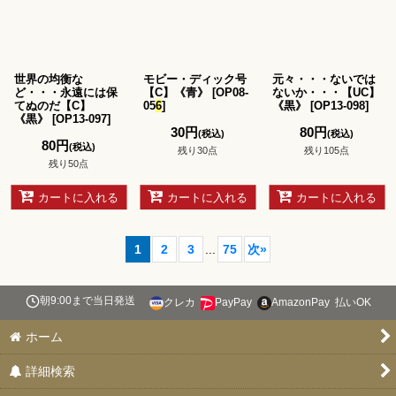
世界の均衡な
モビー・ディック号
元々・・・ないでは
ど・・・永遠には保
【C】《青》
[
OP08-
ないか・・・【UC】
てぬのだ【C】
05
6
]
《黒》
[
OP13-098
]
《黒》
[
OP13-097
]
30
円
80
円
(税込)
(税込)
80
円
(税込)
残り30点
残り105点
残り50点
カートに入れる
カートに入れる
カートに入れる
1
2
3
...
75
次
»
朝9:00まで当日発送
クレカ
PayPay
AmazonPay
払いOK
ホーム
詳細検索