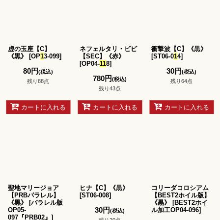
虚の玉座【C】
ネフェルタリ・ビビ
衝撃波【C】《黒》
《黒》
[
OP
1
3-099
]
【SEC】《赤》
[
ST06-0
1
4
]
[
OP04-
1
1
8
]
80
円
30
円
(税込)
(税込)
780
円
(税込)
残り88点
残り64点
残り43点
カートに入れる
カートに入れる
カートに入れる
聖地マリージョア
ヒナ【C】《黒》
コリーダコロシアム
【PRBパラレル】
[
ST06-008
]
【BEST2ホイル版】
《黒》
[
パラレル版
《黒》
[
BEST2ホイ
30
円
OP05-
ル加工OP04-096
]
(税込)
097『PRB02』
]