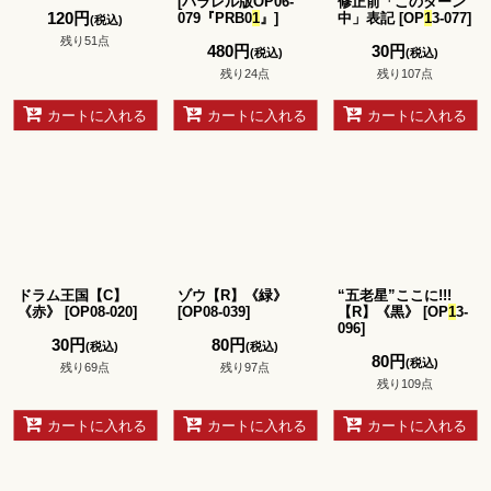
[
パラレル版OP06-
修正前「このターン
120
円
079『PRB0
1
』
]
中」表記
[
OP
1
3-077
]
(税込)
残り51点
480
円
30
円
(税込)
(税込)
残り24点
残り107点
カートに入れる
カートに入れる
カートに入れる
ドラム王国【C】
ゾウ【R】《緑》
“五老星”ここに!!!
《赤》
[
OP08-020
]
[
OP08-039
]
【R】《黒》
[
OP
1
3-
096
]
30
円
80
円
(税込)
(税込)
80
円
(税込)
残り69点
残り97点
残り109点
カートに入れる
カートに入れる
カートに入れる