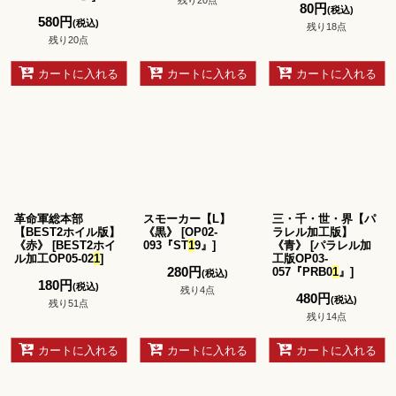
残り20点
80
円
(税込)
580
円
(税込)
残り18点
残り20点
カートに入れる
カートに入れる
カートに入れる
革命軍総本部
スモーカー【L】
三・千・世・界【パ
【BEST2ホイル版】
《黒》
[
OP02-
ラレル加工版】
《赤》
[
BEST2ホイ
093『ST
1
9』
]
《青》
[
パラレル加
ル加工OP05-02
1
]
工版OP03-
280
円
057『PRB0
1
』
]
(税込)
180
円
(税込)
残り4点
480
円
(税込)
残り51点
残り14点
カートに入れる
カートに入れる
カートに入れる