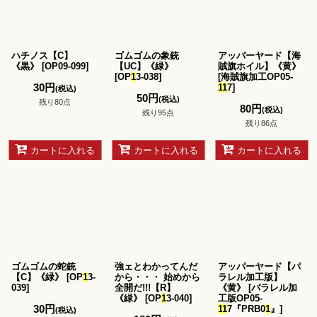
ハチノス【C】
ゴムゴムの象銃
アッパーヤード【海
《黒》
[
OP09-099
]
【UC】《緑》
賊旗ホイル】《黄》
[
OP
1
3-038
]
[
海賊旗加工OP05-
30
円
1
1
7
]
(税込)
50
円
(税込)
残り80点
80
円
(税込)
残り95点
残り86点
カートに入れる
カートに入れる
カートに入れる
ゴムゴムの蛇銃
強ェとわかってんだ
アッパーヤード【パ
【C】《緑》
[
OP
1
3-
から・・・ 始めから
ラレル加工版】
039
]
全開だ!!!【R】
《黄》
[
パラレル加
《緑》
[
OP
1
3-040
]
工版OP05-
30
円
1
1
7『PRB0
1
』
]
(税込)