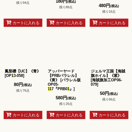
180
円
(税込)
残り94点
480
円
(税込)
残り89点
残り16点
カートに入れる
カートに入れる
カートに入れる
鳳梨礫【UC】《青》
アッパーヤード
ジェルマ王国【海賊
[
OP
1
3-058
]
【PRBパラレル】
旗ホイル】《紫》
《黄》
[
パラレル版
[
海賊旗加工OP06-
80
円
OP05-
079
]
(税込)
1
1
7『PRB0
1
』
]
残り76点
50
円
(税込)
580
円
(税込)
残り66点
残り26点
カートに入れる
カートに入れる
カートに入れる