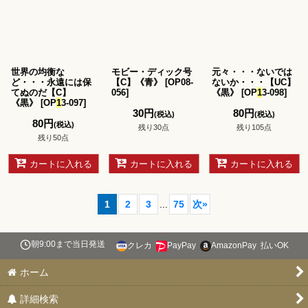
世界の均衡な
モビー・ディック号
元々・・・ないでは
ど・・・永遠には保
【C】《青》
[
OP08-
ないか・・・【UC】
てぬのだ【C】
056
]
《黒》
[
OP
1
3-098
]
《黒》
[
OP
1
3-097
]
30
円
80
円
(税込)
(税込)
80
円
(税込)
残り30点
残り105点
残り50点
カートに入れる
カートに入れる
カートに入れる
1
2
3
...
75
次
»
朝9:00まで当日発送
クレカ
PayPay
AmazonPay
払いOK
ホーム
詳細検索