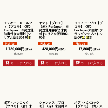
並び順
:
絞り込む
モンキー・Ｄ・ルフ
ヤマト【プロモ】
ロロノア・ゾロ【プ
ィ【プロモ】《黄》
《赤》ForJapan ※
ロモ】《黄》
ForJapan ※発送通
発送通知書付き未開
ForJapan未開封
[
フ
知書付き未開封
[
シ
封
[
シリアル版EB02-
ラッグシップバトル
リアル版EB04-06
1
]
006
]
版OP
1
5-
1
1
3
]
1,780,000
円
428,000
円
17,800
円
(税込)
(税込)
(税込)
残り2点
残り3点
残り3点
カートに入れる
カートに入れる
カートに入れる
ボア・ハンコック
シャンクス【プロ
ボア・ハンコック
【プロモ】《青》未
モ】《赤》未開封※
【プロモ】《青》未