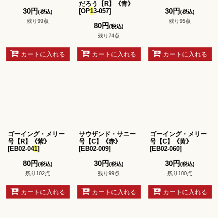
だろう【R】《青》
30
円
30
円
[
OP
1
3-057
]
(税込)
(税込)
残り99点
残り95点
80
円
(税込)
残り74点
カートに入れる
カートに入れる
カートに入れる
ゴーイング・メリー
サウザンド・サニー
ゴーイング・メリー
号【R】《紫》
号【C】《赤》
号【C】《黄》
[
EB02-04
1
]
[
EB02-009
]
[
EB02-060
]
80
円
30
円
30
円
(税込)
(税込)
(税込)
残り102点
残り99点
残り100点
カートに入れる
カートに入れる
カートに入れる