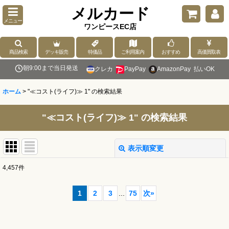
メルカード
メニュー
ワンピースEC店
商品検索
デッキ販売
特価品
ご利用案内
おすすめ
高価買取表
朝9:00まで当日発送
クレカ
PayPay
AmazonPay
払いOK
ホーム
>
"≪コスト(ライフ)≫ 1"
の
検索結果
"≪コスト(ライフ)≫ 1"
の
検索結果
表示順変更
閉じる
4,457
件
商品検索
:
1
2
3
...
75
次
»
表示数
: