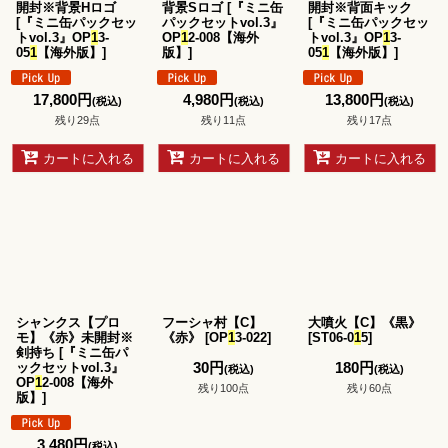
開封※背景Hロゴ
背景Sロゴ
[
『ミニ缶
開封※背面キック
[
『ミニ缶パックセッ
パックセットvol.3』
[
『ミニ缶パックセッ
トvol.3』OP
1
3-
OP
1
2-008【海外
トvol.3』OP
1
3-
05
1
【海外版】
]
版】
]
05
1
【海外版】
]
17,800
円
4,980
円
13,800
円
(税込)
(税込)
(税込)
残り29点
残り11点
残り17点
カートに入れる
カートに入れる
カートに入れる
シャンクス【プロ
フーシャ村【C】
大噴火【C】《黒》
モ】《赤》未開封※
《赤》
[
OP
1
3-022
]
[
ST06-0
1
5
]
剣持ち
[
『ミニ缶パ
30
円
180
円
ックセットvol.3』
(税込)
(税込)
OP
1
2-008【海外
残り100点
残り60点
版】
]
3,480
円
(税込)