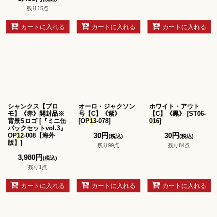
残り15点
カートに入れる
カートに入れる
カートに入れる
シャンクス【プロ
オーロ・ジャクソン
ホワイト・アウト
モ】《赤》開封品※
号【C】《紫》
【C】《黒》
[
ST06-
背景Sロゴ
[
『ミニ缶
[
OP
1
3-078
]
0
1
6
]
パックセットvol.3』
30
円
30
円
OP
1
2-008【海外
(税込)
(税込)
版】
]
残り99点
残り84点
3,980
円
(税込)
残り1点
カートに入れる
カートに入れる
カートに入れる