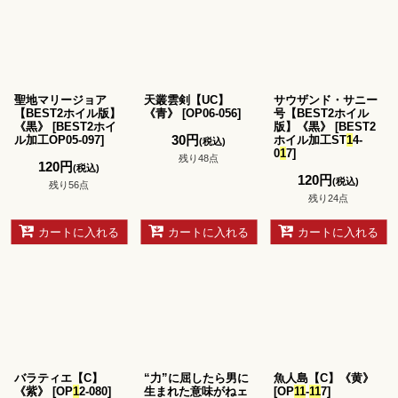
聖地マリージョア
天叢雲剣【UC】
サウザンド・サニー
【BEST2ホイル版】
《青》
[
OP06-056
]
号【BEST2ホイル
《黒》
[
BEST2ホイ
版】《黒》
[
BEST2
30
円
ル加工OP05-097
]
ホイル加工ST
1
4-
(税込)
0
1
7
]
残り48点
120
円
(税込)
120
円
(税込)
残り56点
残り24点
カートに入れる
カートに入れる
カートに入れる
バラティエ【C】
“力”に屈したら男に
魚人島【C】《黄》
《紫》
[
OP
1
2-080
]
生まれた意味がねェ
[
OP
1
1
-
1
1
7
]