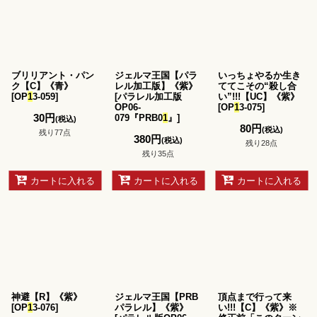
ブリリアント・パン
ジェルマ王国【パラ
いっちょやるか生き
ク【C】《青》
レル加工版】《紫》
ててこその“殺し合
[
OP
1
3-059
]
[
パラレル加工版
い”!!!【UC】《紫》
OP06-
[
OP
1
3-075
]
30
円
079『PRB0
1
』
]
(税込)
80
円
(税込)
残り77点
380
円
(税込)
残り28点
残り35点
カートに入れる
カートに入れる
カートに入れる
神避【R】《紫》
ジェルマ王国【PRB
頂点まで行って来
[
OP
1
3-076
]
パラレル】《紫》
い!!!【C】《紫》※