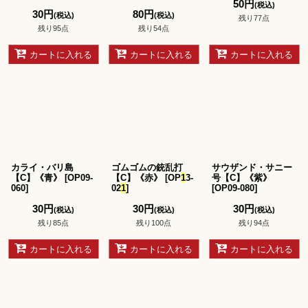
50
円
(税込)
30
円
80
円
(税込)
(税込)
残り77点
残り95点
残り54点
カートに入れる
カートに入れる
カートに入れる
カライ・バリ島
ゴムゴムの銃乱打
サウザンド・サニー
【C】《青》
[
OP09-
【C】《赤》
[
OP
1
3-
号【C】《紫》
060
]
02
1
]
[
OP09-080
]
30
円
30
円
30
円
(税込)
(税込)
(税込)
残り85点
残り100点
残り94点
カートに入れる
カートに入れる
カートに入れる