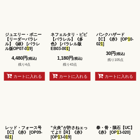
ジュエリー・ボニー
ネフェルタリ・ビビ
パンクハザード
【リーダーパラレ
【パラレル】《多
【C】《赤》
[
OP
1
0-
ル】《緑》
[
パラレ
色》
[
パラレル版
02
1
]
ル版OP07-0
1
9
]
EB03-00
1
]
30
円
(税込)
4,480
円
1,180
円
(税込)
(税込)
残り105点
残り4点
残り43点
カートに入れる
カートに入れる
カートに入れる
レッド・フォース号
“火炎”が許さねェっ
拳・骨・隕石【UC】
【C】《赤》
[
OP09-
てよ!!【R】《赤》
《赤》
[
OP
1
3-020
]
02
1
]
[
OP
1
3-0
1
9
]