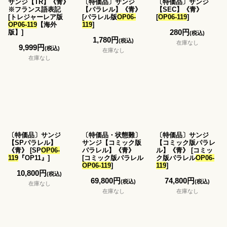
サンジ【TR】《青》
〔特価品〕サンジ
〔特価品〕サンジ
※フランス語表記
【パラレル】《青》
【SEC】《青》
[
トレジャーレア版
[
パラレル版
OP06-
[
OP06-119
]
OP06-119
【海外
119
]
280
円
版】
]
(税込)
1,780
円
(税込)
在庫なし
9,999
円
(税込)
在庫なし
在庫なし
〔特価品〕サンジ
〔特価品・状態難〕
〔特価品〕サンジ
【SPパラレル】
サンジ【コミック版
【コミック版パラレ
《青》
[
SP
OP06-
パラレル】《青》
ル】《青》
[
コミッ
119
『OP11』
]
[
コミック版パラレル
ク版パラレル
OP06-
OP06-119
]
119
]
10,800
円
(税込)
69,800
円
74,800
円
(税込)
(税込)
在庫なし
在庫なし
在庫なし