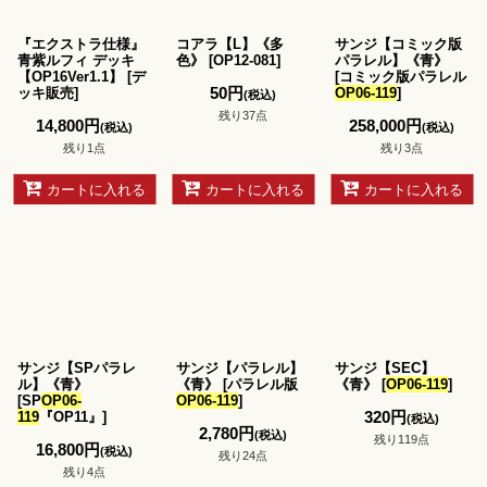
並び順
:
『エクストラ仕様』
コアラ【L】《多
サンジ【コミック版
絞り込む
青紫ルフィ デッキ
色》
[
OP12-081
]
パラレル】《青》
【OP16Ver1.1】
[
デ
[
コミック版パラレル
50
円
ッキ販売
]
OP06-119
]
(税込)
残り37点
14,800
円
258,000
円
(税込)
(税込)
残り1点
残り3点
カートに入れる
カートに入れる
カートに入れる
サンジ【SPパラレ
サンジ【パラレル】
サンジ【SEC】
ル】《青》
《青》
[
パラレル版
《青》
[
OP06-119
]
[
SP
OP06-
OP06-119
]
320
円
119
『OP11』
]
(税込)
2,780
円
(税込)
残り119点
16,800
円
(税込)
残り24点
残り4点