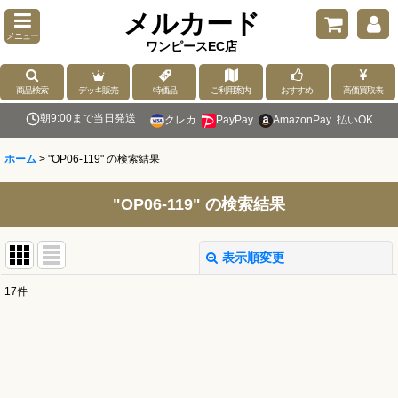
メルカード
メニュー
ワンピースEC店
商品検索
デッキ販売
特価品
ご利用案内
おすすめ
高価買取表
朝9:00まで当日発送
クレカ
PayPay
AmazonPay
払いOK
ホーム
>
"OP06-119"
の
検索結果
"OP06-119"
の
検索結果
表示順変更
閉じる
17
件
商品検索
:
表示数
: