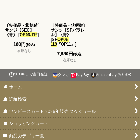
〔特価品・状態難〕
〔特価品・状態難〕
サンジ【SEC】
サンジ【SPパラレ
《青》
[
OP06-119
]
ル】《青》
[
SP
OP06-
180
円
119
『OP11』
]
(税込)
在庫なし
7,980
円
(税込)
在庫なし
朝9:00まで当日発送
クレカ
PayPay
AmazonPay
払いOK
ホーム
詳細検索
ワンピースカード 2026年販売 スケジュール
ショッピングカート
商品カテゴリ一覧