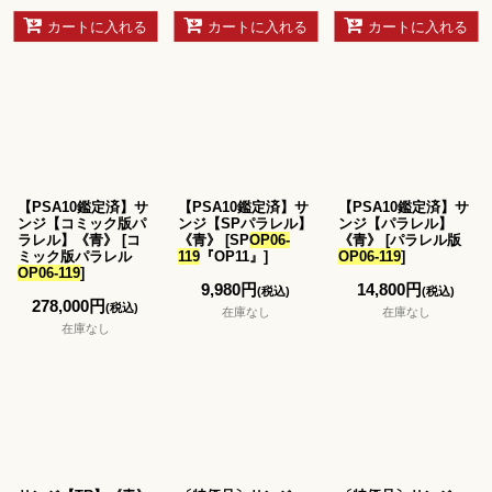
カートに入れる
カートに入れる
カートに入れる
【PSA10鑑定済】サ
【PSA10鑑定済】サ
【PSA10鑑定済】サ
ンジ【コミック版パ
ンジ【SPパラレル】
ンジ【パラレル】
ラレル】《青》
[
コ
《青》
[
SP
OP06-
《青》
[
パラレル版
ミック版パラレル
119
『OP11』
]
OP06-119
]
OP06-119
]
9,980
円
14,800
円
(税込)
(税込)
278,000
円
(税込)
在庫なし
在庫なし
在庫なし