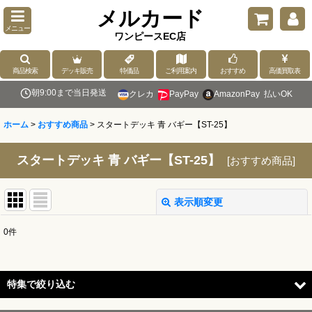
メルカード
メニュー
ワンピースEC店
商品検索
デッキ販売
特価品
ご利用案内
おすすめ
高価買取表
朝9:00まで当日発送
クレカ
PayPay
AmazonPay
払いOK
ホーム
>
おすすめ商品
>
スタートデッキ 青 バギー【ST-25】
スタートデッキ 青 バギー【ST-25】
[
おすすめ商品
]
表示順変更
閉じる
0
件
表示数
:
並び順
:
特集で絞り込む