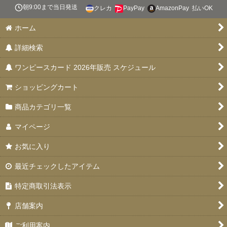
絞り込む
朝9:00まで当日発送
クレカ
PayPay
AmazonPay
払いOK
スタートデッキ 【ST-31〜36】
ホーム
ブースターパック 決戦の刻【OP-16】
詳細検索
特価品
ワンピースカード 2026年販売 スケジュール
お楽しみ袋
ショッピングカート
デッキ販売
商品カテゴリ一覧
プロモカード
マイページ
PSA10・9
お気に入り
ドン！！カード
最近チェックしたアイテム
未開封品
特定商取引法表示
エクストラブースター EGGHEAD CRISIS(エッグヘッドクライ
店舗案内
シス)【EB-04】
ご利用案内