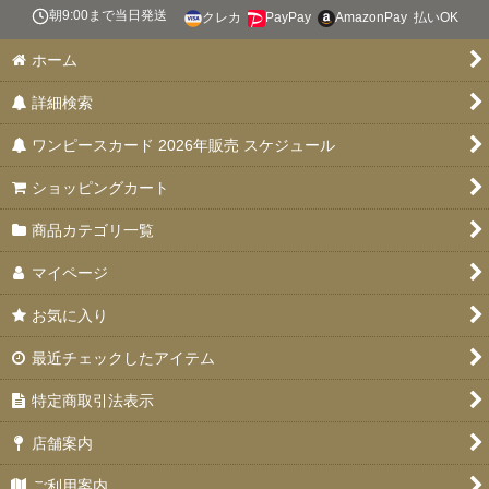
絞り込む
朝9:00まで当日発送
クレカ
PayPay
AmazonPay
払いOK
スタートデッキ 【ST-31〜36】
ホーム
ブースターパック 決戦の刻【OP-16】
詳細検索
特価品
ワンピースカード 2026年販売 スケジュール
お楽しみ袋
ショッピングカート
デッキ販売
商品カテゴリ一覧
プロモカード
マイページ
PSA10・9
お気に入り
ドン！！カード
最近チェックしたアイテム
未開封品
特定商取引法表示
エクストラブースター EGGHEAD CRISIS(エッグヘッドクライ
店舗案内
シス)【EB-04】
ご利用案内