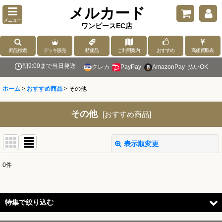
メルカード
メニュー
ワンピースEC店
商品検索
デッキ販売
特価品
ご利用案内
おすすめ
高価買取表
朝9:00まで当日発送
クレカ
PayPay
AmazonPay
払いOK
ホーム
>
おすすめ商品
>
その他
その他
[
おすすめ商品
]
表示順変更
閉じる
0
件
表示数
:
並び順
:
特集で絞り込む