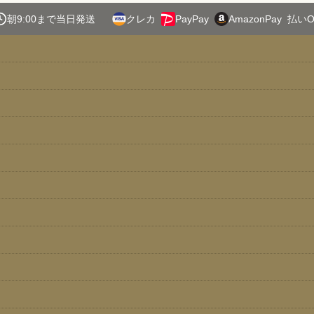
絞り込む
朝9:00まで当日発送
クレカ
PayPay
AmazonPay
払いO
EB-04】