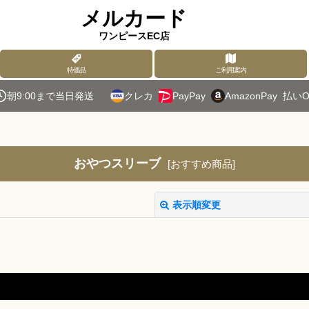
メルカード
ワンピースEC店
特価品
ご利用案内
朝9:00まで当日発送
クレカ
PayPay
AmazonPay
払いO
おやつスリーブ
[
おすすめ商品
]
表示順変更