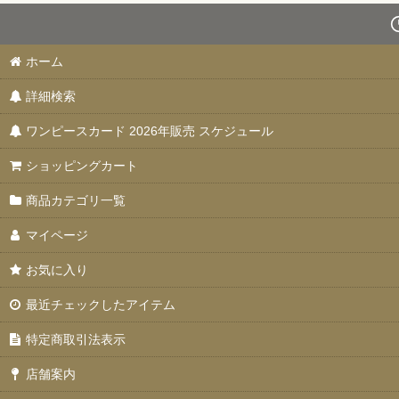
スタートデッキ 【ST-31〜36】
ブースターパック 決戦の刻【OP-16】
ホーム
詳細検索
特価品
ワンピースカード 2026年販売 スケジュール
お楽しみ袋
ショッピングカート
デッキ販売
商品カテゴリ一覧
プロモカード
マイページ
PSA10・9
お気に入り
ドン！！カード
最近チェックしたアイテム
未開封品
特定商取引法表示
エクストラブースター EGGHEAD CRISIS(エッグヘッドクライシス)【
店舗案内