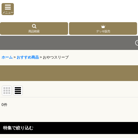
メニュー
商品検索
デッキ販売
ホーム
>
おすすめ商品
>
おやつスリーブ
0
件
表示数
:
並び順
:
特集で絞り込む